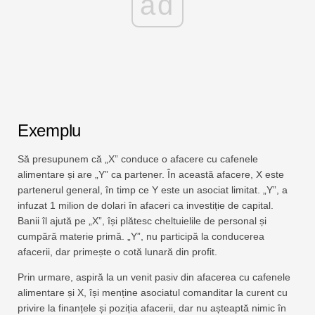
ad
Exemplu
Să presupunem că „X” conduce o afacere cu cafenele
alimentare și are „Y” ca partener. În această afacere, X este
partenerul general, în timp ce Y este un asociat limitat. „Y”, a
infuzat 1 milion de dolari în afaceri ca investiție de capital.
Banii îl ajută pe „X”, își plătesc cheltuielile de personal și
cumpără materie primă. „Y”, nu participă la conducerea
afacerii, dar primește o cotă lunară din profit.
Prin urmare, aspiră la un venit pasiv din afacerea cu cafenele
alimentare și X, își menține asociatul comanditar la curent cu
privire la finanțele și poziția afacerii, dar nu așteaptă nimic în