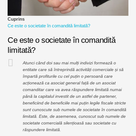
Tutoriale de modelare financiară
Formular complet
Cuprins
Ce este o societate în comandită limitată?
Tutoriale de gestionare a riscurilor
Ce este o societate în comandită
limitată?
Atunci când doi sau mai mulți indivizi formează o
entitate care să întreprindă activități comerciale și să
împartă profiturile cu cel puțin o persoană care
acționează ca asociat general față de un asociat
comanditar care va avea răspundere limitată numai
până la capitalul investit de un astfel de partener,
beneficiind de beneficiile mai puțin legile fiscale stricte
sunt cunoscute sub numele de societate în comandită
limitată. Este, de asemenea, cunoscut sub numele de
societate comercială silențioasă sau societate cu
răspundere limitată.