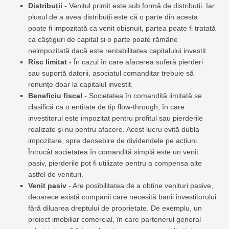
Distribuții -
Venitul primit este sub formă de distribuții. Iar
plusul de a avea distribuții este că o parte din acesta
poate fi impozitată ca venit obișnuit, partea poate fi tratată
ca câștiguri de capital și o parte poate rămâne
neimpozitată dacă este rentabilitatea capitalului investit.
Risc limitat -
În cazul în care afacerea suferă pierderi
sau suportă datorii, asociatul comanditar trebuie să
renunțe doar la capitalul investit.
Beneficiu fiscal
- Societatea în comandită limitată se
clasifică ca o entitate de tip flow-through, în care
investitorul este impozitat pentru profitul sau pierderile
realizate și nu pentru afacere. Acest lucru evită dubla
impozitare, spre deosebire de dividendele pe acțiuni.
Întrucât societatea în comandită simplă este un venit
pasiv, pierderile pot fi utilizate pentru a compensa alte
astfel de venituri.
Venit pasiv
- Are posibilitatea de a obține venituri pasive,
deoarece există companii care necesită banii investitorului
fără diluarea dreptului de proprietate. De exemplu, un
proiect imobiliar comercial, în care partenerul general