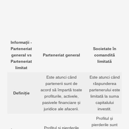
Informații -
Parteneriat
Societate în
general vs
Parteneriat general
comandită
Parteneriat
limitată
limitat
Este atunci când
Este atunci când
partenerii sunt de
răspunderea
acord să împartă toate
partenerului este
Definiție
profiturile, activele,
limitată la suma
pasivele financiare și
capitalului
juridice ale afacerii.
investit.
Profitul și
pierderile sunt
Profitul și pierderile