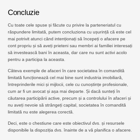
Concluzie
Cu toate cele spuse și făcute cu privire la parteneriatul cu
răspundere limitată, putem concluziona cu ușurință că este cel
mai potrivit atunci când intenționați să începeți o afacere pe
cont propriu și să aveți prieteni sau membri ai familiei interesați
să investească bani în aceasta, dar care nu sunt activi acolo
pentru a participa la aceasta.
Câteva exemple de afaceri în care societatea în comandită
limitată funcționează cel mai bine sunt industria imobiliară,
întreprinderile mici și mijlocii, cele cu cunoștințe profesionale,
cum ar fi un avocat și așa mai departe. Și dacă sunteți în
căutarea participării active, precum și a controlului în afaceri și
nu aveți nevoie să strângeți capital, societatea în comandită
limitată nu este alegerea corectă.
Deci, este o chestiune care este obiectivul dvs. și resursele
disponibile la dispoziția dvs. înainte de a vă planifica o afacere.