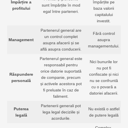
Împărțire a
împărțite pe
sunt împărțite în mod
profitului
baza valorii
egal între parteneri.
capitalului
investit.
Partenerul general are
Fără control
un control complet
Management
asupra
asupra afacerii și se
managementului.
află asupra conducerii.
Partenerul general este
Nici bunurile lor
responsabil pentru
nu pot fi
orice datorie suportată
Răspundere
confiscate și nici
de companie, precum
personală
nu se confruntă
și activele acestora pot
cu o povară a
fi preluate în caz de
datoriei afacerii.
faliment.
Partenerii generali pot
Puterea
Nu există o astfel
lega legal deciziile și
legală
de putere legală
acordurile.
Complex,