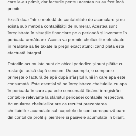
care le-au primit, dar facturile pentru acestea nu au fost încă
primite.
Există doar într-o metodă de contabilitate de acumulare și nu
există sub metoda contabilității de numerar. Acestea sunt
înregistrate în situațiile financiare pe o perioadă și inversate în
perioada următoare. Acesta va permite cheltuielilor efectuate
în realitate să fie taxate la prețul exact atunci când plata este
efectuată integral.
Datoriile acumulate sunt de obicei periodice și sunt plătite cu
restanțe, adică după consum. De exemplu, o companie
primește o factură de apă după sfârșitul lunii în care apa este
consumată. Este esențial să se înregistreze cheltuielile cu apa
în perioada în care apa este consumată făcând înregistrări
contabile relevante la sfârșitul perioadei contabile respective.
Acumularea cheltuielilor are ca rezultat prezentarea
cheltuielilor acumulate sub capetele de cont corespunzătoare
din contul de profit și pierdere și pasivele acumulate în bilanț.