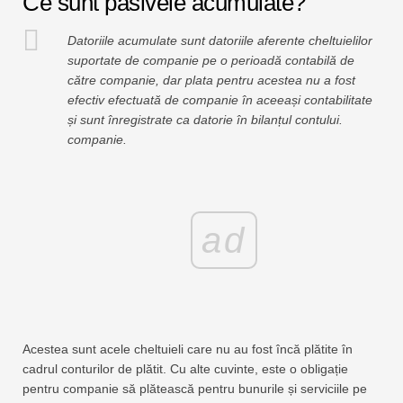
Ce sunt pasivele acumulate?
Tutoriale de modelare financiară
Datoriile acumulate sunt datoriile aferente cheltuielilor
Formular complet
suportate de companie pe o perioadă contabilă de
către companie, dar plata pentru acestea nu a fost
Tutoriale de gestionare a riscurilor
efectiv efectuată de companie în aceeași contabilitate
și sunt înregistrate ca datorie în bilanțul contului.
companie.
ad
Acestea sunt acele cheltuieli care nu au fost încă plătite în
cadrul conturilor de plătit. Cu alte cuvinte, este o obligație
pentru companie să plătească pentru bunurile și serviciile pe