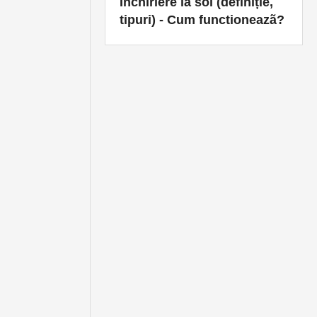
Închiriere la sol (definiție,
tipuri) - Cum functioneazã?