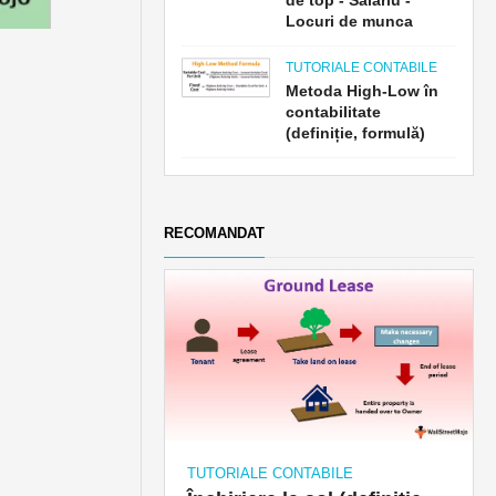
de top - Salariu -
Locuri de munca
TUTORIALE CONTABILE
Metoda High-Low în
contabilitate
(definiție, formulă)
RECOMANDAT
TUTORIALE CONTABILE