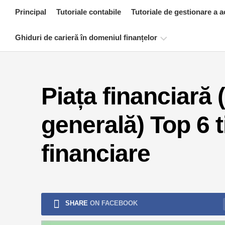
Skip
Principal
Tutoriale contabile
Tutoriale de gestionare a a
to
content
Ghiduri de carieră în domeniul finanțelor
Resurse
de
Piața financiară 
certificare
financiară
generală) Top 6 t
Tutoriale
de
modelare
financiare
financiară
Formular
complet
Tutoriale
SHARE
ON FACEBOOK
de
gestionare