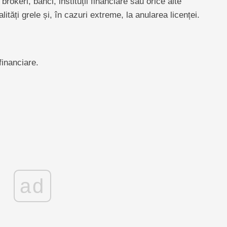
brokeri, bănci, instituții financiare sau orice alte
tăți grele și, în cazuri extreme, la anularea licenței.
e
financiare.
ad