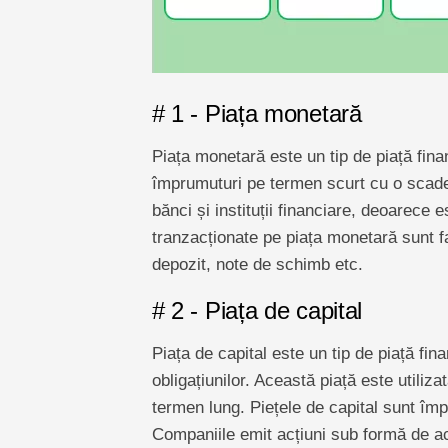
# 1 - Piața monetară
Piața monetară este un tip de piață fin
împrumuturi pe termen scurt cu o scaden
bănci și instituții financiare, deoarece
tranzacționate pe piața monetară sunt fa
depozit, note de schimb etc.
# 2 - Piața de capital
Piața de capital este un tip de piață fina
obligațiunilor. Această piață este util
termen lung. Piețele de capital sunt împ
Companiile emit acțiuni sub formă de acț