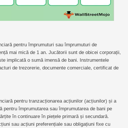
anciară pentru împrumuturi sau împrumuturi de
ță mai mică de 1 an. Jucătorii sunt de obicei corporații,
 este implicată o sumă imensă de bani. Instrumentele
cturi de trezorerie, documente comerciale, certificat de
nciară pentru tranzacționarea acțiunilor (acțiunilor) și a
izată pentru împrumutarea sau împrumutarea de bani pe
ărțite în continuare în piețele primară și secundară.
iuni sau acțiuni preferențiale sau obligațiuni fixe cu