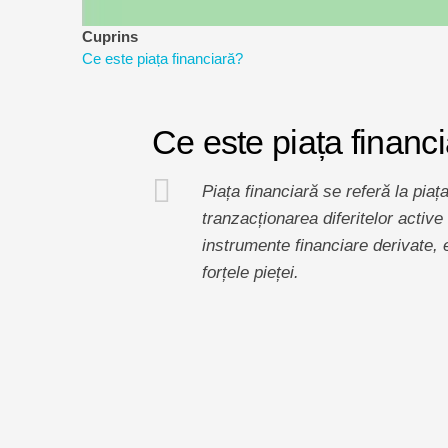
Cuprins
Ce este piața financiară?
Ce este piața financ
Piața financiară se referă la piața
tranzacționarea diferitelor active 
instrumente financiare derivate, 
forțele pieței.