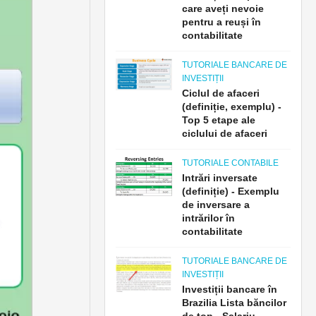
care aveți nevoie
pentru a reuși în
contabilitate
TUTORIALE BANCARE DE
INVESTIȚII
Ciclul de afaceri
(definiție, exemplu) -
Top 5 etape ale
ciclului de afaceri
TUTORIALE CONTABILE
Intrări inversate
(definiție) - Exemplu
de inversare a
intrărilor în
contabilitate
TUTORIALE BANCARE DE
INVESTIȚII
Investiții bancare în
Brazilia Lista băncilor