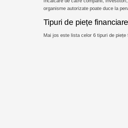
încălcare de către companii, investitori, 
organisme autorizate poate duce la penali
Tipuri de piețe financiar
Mai jos este lista celor 6 tipuri de piețe 