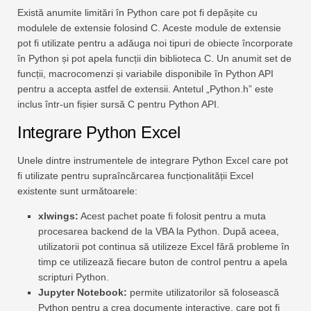
Există anumite limitări în Python care pot fi depășite cu
modulele de extensie folosind C. Aceste module de extensie
pot fi utilizate pentru a adăuga noi tipuri de obiecte încorporate
în Python și pot apela funcții din biblioteca C. Un anumit set de
funcții, macrocomenzi și variabile disponibile în Python API
pentru a accepta astfel de extensii. Antetul „Python.h” este
inclus într-un fișier sursă C pentru Python API.
Integrare Python Excel
Unele dintre instrumentele de integrare Python Excel care pot
fi utilizate pentru supraîncărcarea funcționalității Excel
existente sunt următoarele:
xlwings:
Acest pachet poate fi folosit pentru a muta
procesarea backend de la VBA la Python. După aceea,
utilizatorii pot continua să utilizeze Excel fără probleme în
timp ce utilizează fiecare buton de control pentru a apela
scripturi Python.
Jupyter Notebook:
permite utilizatorilor să folosească
Python pentru a crea documente interactive, care pot fi