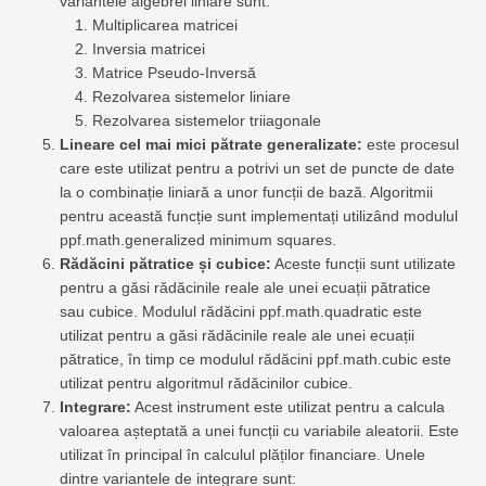
variantele algebrei liniare sunt:
Multiplicarea matricei
Inversia matricei
Matrice Pseudo-Inversă
Rezolvarea sistemelor liniare
Rezolvarea sistemelor triiagonale
Lineare cel mai mici pătrate generalizate:
este procesul
care este utilizat pentru a potrivi un set de puncte de date
la o combinație liniară a unor funcții de bază. Algoritmii
pentru această funcție sunt implementați utilizând modulul
ppf.math.generalized minimum squares.
Rădăcini pătratice și cubice:
Aceste funcții sunt utilizate
pentru a găsi rădăcinile reale ale unei ecuații pătratice
sau cubice. Modulul rădăcini ppf.math.quadratic este
utilizat pentru a găsi rădăcinile reale ale unei ecuații
pătratice, în timp ce modulul rădăcini ppf.math.cubic este
utilizat pentru algoritmul rădăcinilor cubice.
Integrare:
Acest instrument este utilizat pentru a calcula
valoarea așteptată a unei funcții cu variabile aleatorii. Este
utilizat în principal în calculul plăților financiare. Unele
dintre variantele de integrare sunt: