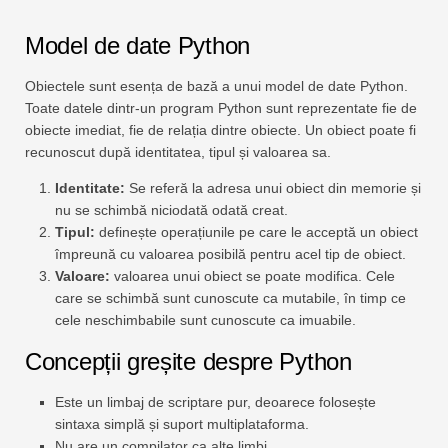
Model de date Python
Obiectele sunt esența de bază a unui model de date Python.
Toate datele dintr-un program Python sunt reprezentate fie de
obiecte imediat, fie de relația dintre obiecte. Un obiect poate fi
recunoscut după identitatea, tipul și valoarea sa.
Identitate:
Se referă la adresa unui obiect din memorie și
nu se schimbă niciodată odată creat.
Tipul:
definește operațiunile pe care le acceptă un obiect
împreună cu valoarea posibilă pentru acel tip de obiect.
Valoare:
valoarea unui obiect se poate modifica. Cele
care se schimbă sunt cunoscute ca mutabile, în timp ce
cele neschimbabile sunt cunoscute ca imuabile.
Concepții greșite despre Python
Este un limbaj de scriptare pur, deoarece folosește
sintaxa simplă și suport multiplataforma.
Nu are un compilator ca alte limbi.