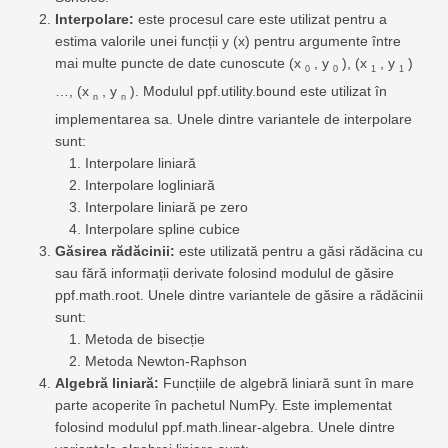
Interpolare:
este procesul care este utilizat pentru a
estima valorile unei funcții y (x) pentru argumente între
mai multe puncte de date cunoscute (x
, y
), (x
, y
)
0
0
1
1
…, (x
, y
). Modulul ppf.utility.bound este utilizat în
n
n
implementarea sa. Unele dintre variantele de interpolare
sunt:
Interpolare liniară
Interpolare logliniară
Interpolare liniară pe zero
Interpolare spline cubice
Găsirea rădăcinii:
este utilizată pentru a găsi rădăcina cu
sau fără informații derivate folosind modulul de găsire
ppf.math.root. Unele dintre variantele de găsire a rădăcinii
sunt:
Metoda de bisecție
Metoda Newton-Raphson
Algebră liniară:
Funcțiile de algebră liniară sunt în mare
parte acoperite în pachetul NumPy. Este implementat
folosind modulul ppf.math.linear-algebra. Unele dintre