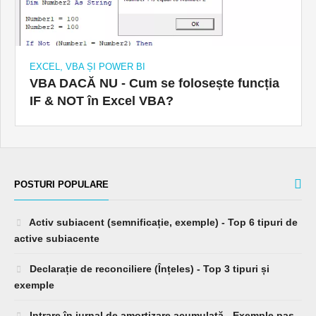
EXCEL, VBA ȘI POWER BI
VBA DACĂ NU - Cum se folosește funcția
IF & NOT în Excel VBA?
POSTURI POPULARE
Activ subiacent (semnificație, exemple) - Top 6 tipuri de
active subiacente
Declarație de reconciliere (Înțeles) - Top 3 tipuri și
exemple
Intrare în jurnal de amortizare acumulată - Exemple pas