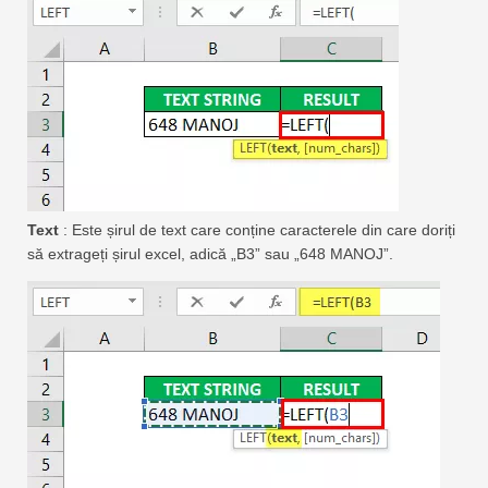
Text
: Este șirul de text care conține caracterele din care doriți
să extrageți șirul excel, adică „B3” sau „648 MANOJ”.