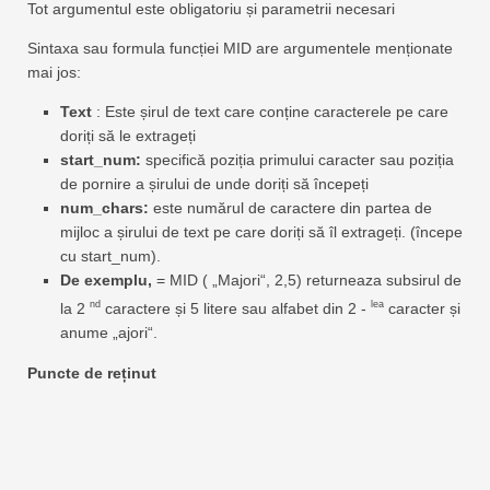
Tot argumentul este obligatoriu și parametrii necesari
Sintaxa sau formula funcției MID are argumentele menționate
mai jos:
Text
: Este șirul de text care conține caracterele pe care
doriți să le extrageți
start_num:
specifică poziția primului caracter sau poziția
de pornire a șirului de unde doriți să începeți
num_chars:
este numărul de caractere din partea de
mijloc a șirului de text pe care doriți să îl extrageți. (începe
cu start_num).
De exemplu,
= MID ( „Majori“, 2,5) returneaza subsirul de
nd
lea
la 2
caractere și 5 litere sau alfabet din 2 -
caracter și
anume „ajori“.
Puncte de reținut