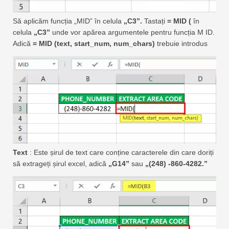
Să aplicăm funcția „MID” în celula
„C3”.
Tastați
= MID (
în
celula
„C3”
unde vor apărea argumentele pentru funcția M ID.
Adică
= MID (text, start_num, num_chars)
trebuie introdus
Text
: Este șirul de text care conține caracterele din care doriți
să extrageți șirul excel, adică
„G14”
sau
„(248) -860-4282.”