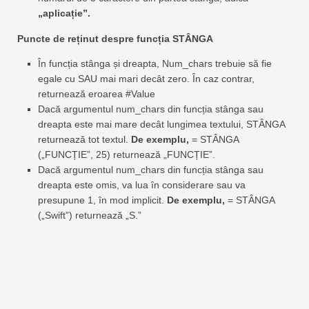
„aplicație”.
Puncte de reținut despre funcția STÂNGA
În funcția stânga și dreapta, Num_chars trebuie să fie
egale cu SAU mai mari decât zero. În caz contrar,
returnează eroarea #Value
Dacă argumentul num_chars din funcția stânga sau
dreapta este mai mare decât lungimea textului, STÂNGA
returnează tot textul.
De exemplu,
= STÂNGA
(„FUNCȚIE”, 25) returnează „FUNCȚIE”.
Dacă argumentul num_chars din funcția stânga sau
dreapta este omis, va lua în considerare sau va
presupune 1, în mod implicit.
De exemplu,
= STÂNGA
(„Swift”) returnează „S.”