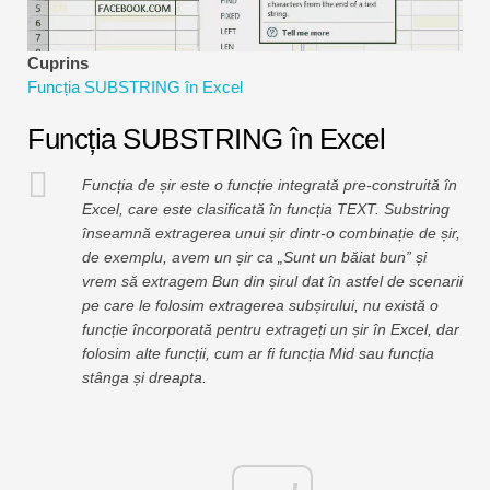
Tutoriale de modelare financiară
Cuprins
Formular complet
Funcția SUBSTRING în Excel
Tutoriale de gestionare a riscurilor
Funcția SUBSTRING în Excel
Funcția de șir este o funcție integrată pre-construită în
Excel, care este clasificată în funcția TEXT. Substring
înseamnă extragerea unui șir dintr-o combinație de șir,
de exemplu, avem un șir ca „Sunt un băiat bun” și
vrem să extragem Bun din șirul dat în astfel de scenarii
pe care le folosim extragerea subșirului, nu există o
funcție încorporată pentru extrageți un șir în Excel, dar
folosim alte funcții, cum ar fi funcția Mid sau funcția
stânga și dreapta.