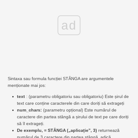
ad
Sintaxa sau formula funcției STÂNGA are argumentele
menționate mai jos:
text
: (parametru obligatoriu sau obligatoriu) Este șirul de
text care conține caracterele din care doriți să extrageți
num_chars:
(parametru opțional) Este numărul de
caractere din partea stângă a șirului de text pe care doriți
să îl extrageți.
De exemplu, = STÂNGA („aplicație”, 3)
returnează
numărul de 3 caractere din partea stângă, adică