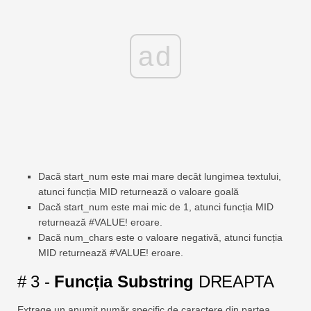
ad
Dacă start_num este mai mare decât lungimea textului,
atunci funcția MID returnează o valoare goală
Dacă start_num este mai mic de 1, atunci funcția MID
returnează #VALUE! eroare.
Dacă num_chars este o valoare negativă, atunci funcția
MID returnează #VALUE! eroare.
# 3 -
Funcția Substring
DREAPTA
Extrage un anumit număr specific de caractere din partea