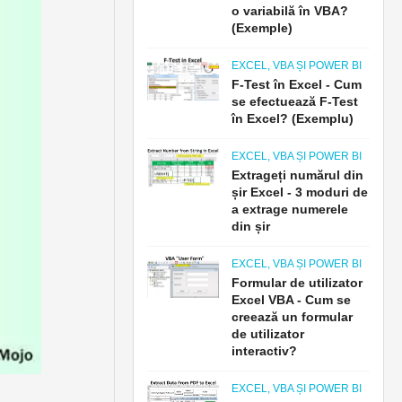
o variabilă în VBA?
(Exemple)
EXCEL, VBA ȘI POWER BI
F-Test în Excel - Cum
se efectuează F-Test
în Excel? (Exemplu)
EXCEL, VBA ȘI POWER BI
Extrageți numărul din
șir Excel - 3 moduri de
a extrage numerele
din șir
EXCEL, VBA ȘI POWER BI
Formular de utilizator
Excel VBA - Cum se
creează un formular
de utilizator
interactiv?
EXCEL, VBA ȘI POWER BI