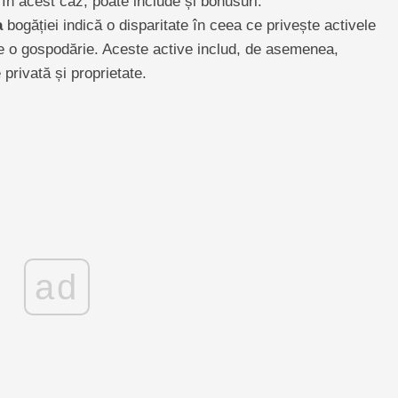
în acest caz, poate include și bonusuri.
a
bogăției indică o disparitate în ceea ce privește activele
de o gospodărie. Aceste active includ, de asemenea,
 privată și proprietate.
ad