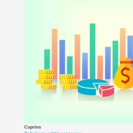
a
riscurilor
Cuprins