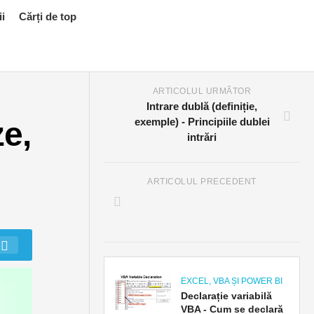
ii
Cărți de top
ARTICOLUL URMĂTOR
Intrare dublă (definiție,
ze,
exemple) - Principiile dublei
intrări
ARTICOLUL PRECEDENT
EXCEL, VBA ȘI POWER BI
Declarație variabilă
VBA - Cum se declară