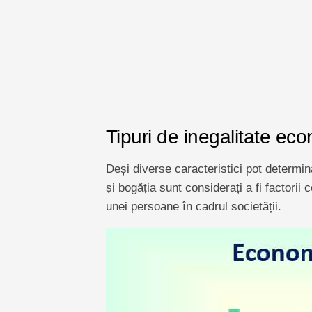
Tipuri de inegalitate ec
Deși diverse caracteristici pot determin
și bogăția sunt considerați a fi factori
unei persoane în cadrul societății.