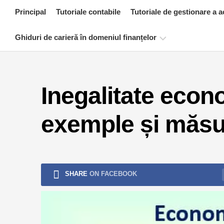
Skip
Principal
Tutoriale contabile
Tutoriale de gestionare a a
to
content
Ghiduri de carieră în domeniul finanțelor
Resurse
de
Inegalitate econo
certificare
financiară
exemple și măsu
Tutoriale
de
modelare
financiară
Formular
SHARE
ON FACEBOOK
complet
Tutoriale
de
gestionare