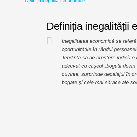
Definiția inegalității economice
Definiția inegalități
Inegalitatea economică se referă l
oportunitățile în rândul persoanel
Tendința sa de creștere indică o 
adecvat cu clișeul „bogații devin
cuvinte, surprinde decalajul în c
bogate și cele mai sărace ale soci