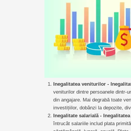
Inegalitatea veniturilor - Inegalita
veniturilor dintre persoanele dintr-u
din angajare. Mai degrabă toate venitu
investițiilor, dobânzi la depozite, div
Inegalitate salarială - Inegalitatea
întrucât salariile includ plata primi