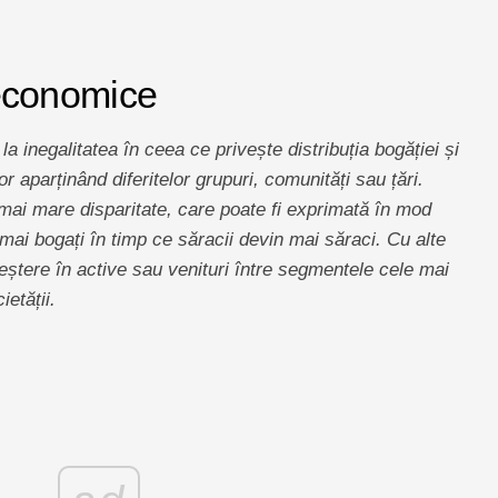
i economice
a inegalitatea în ceea ce privește distribuția bogăției și
or aparținând diferitelor grupuri, comunități sau țări.
mai mare disparitate, care poate fi exprimată în mod
 mai bogați în timp ce săracii devin mai săraci. Cu alte
reștere în active sau venituri între segmentele cele mai
etății.