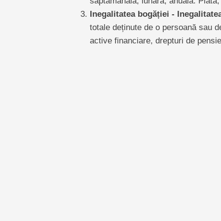
săptămânală, lunară, anuală. Plata, 
Inegalitatea bogăției - Inegalitate
totale deținute de o persoană sau 
active financiare, drepturi de pensie