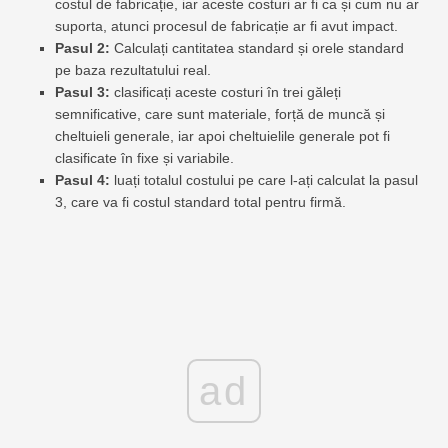
costul de fabricație, iar aceste costuri ar fi ca și cum nu ar
suporta, atunci procesul de fabricație ar fi avut impact.
Pasul 2:
Calculați cantitatea standard și orele standard
pe baza rezultatului real.
Pasul 3:
clasificați aceste costuri în trei găleți
semnificative, care sunt materiale, forță de muncă și
cheltuieli generale, iar apoi cheltuielile generale pot fi
clasificate în fixe și variabile.
Pasul 4:
luați totalul costului pe care l-ați calculat la pasul
3, care va fi costul standard total pentru firmă.
ad