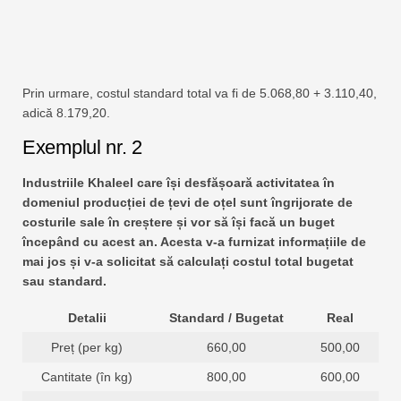
Prin urmare, costul standard total va fi de 5.068,80 + 3.110,40,
adică 8.179,20.
Exemplul nr. 2
Industriile Khaleel care își desfășoară activitatea în
domeniul producției de țevi de oțel sunt îngrijorate de
costurile sale în creștere și vor să își facă un buget
începând cu acest an. Acesta v-a furnizat informațiile de
mai jos și v-a solicitat să calculați costul total bugetat
sau standard.
Detalii
Standard / Bugetat
Real
Preț (per kg)
660,00
500,00
Cantitate (în kg)
800,00
600,00