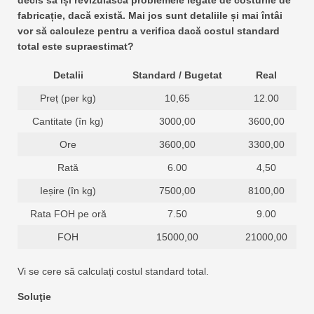
decis să își revizuiască problemele legate de costurile de
fabricație, dacă există. Mai jos sunt detaliile și mai întâi
vor să calculeze pentru a verifica dacă costul standard
total este supraestimat?
Detalii
Standard / Bugetat
Real
Preț (per kg)
10,65
12.00
Cantitate (în kg)
3000,00
3600,00
Ore
3600,00
3300,00
Rată
6.00
4,50
Ieșire (în kg)
7500,00
8100,00
Rata FOH pe oră
7.50
9.00
FOH
15000,00
21000,00
Vi se cere să calculați costul standard total.
Soluţie