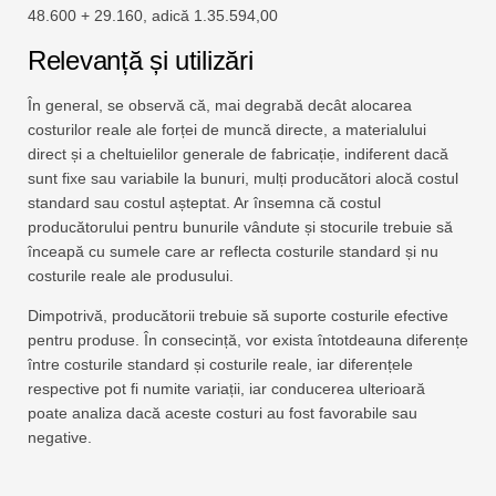
48.600 + 29.160, adică 1.35.594,00
Relevanță și utilizări
În general, se observă că, mai degrabă decât alocarea
costurilor reale ale forței de muncă directe, a materialului
direct și a cheltuielilor generale de fabricație, indiferent dacă
sunt fixe sau variabile la bunuri, mulți producători alocă costul
standard sau costul așteptat. Ar însemna că costul
producătorului pentru bunurile vândute și stocurile trebuie să
înceapă cu sumele care ar reflecta costurile standard și nu
costurile reale ale produsului.
Dimpotrivă, producătorii trebuie să suporte costurile efective
pentru produse. În consecință, vor exista întotdeauna diferențe
între costurile standard și costurile reale, iar diferențele
respective pot fi numite variații, iar conducerea ulterioară
poate analiza dacă aceste costuri au fost favorabile sau
negative.