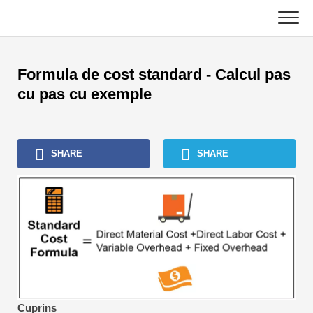
Skip
to
content
Principal
Formula de cost standard - Calcul pas
Tutoriale contabile
cu pas cu exemple
Tutoriale de gestionare a activelor
SHARE
SHARE
Excel, VBA și Power BI
Tutoriale bancare de investiții
Cărți de top
Ghiduri de carieră în domeniul finanțelor
Resurse de certificare financiară
Cuprins