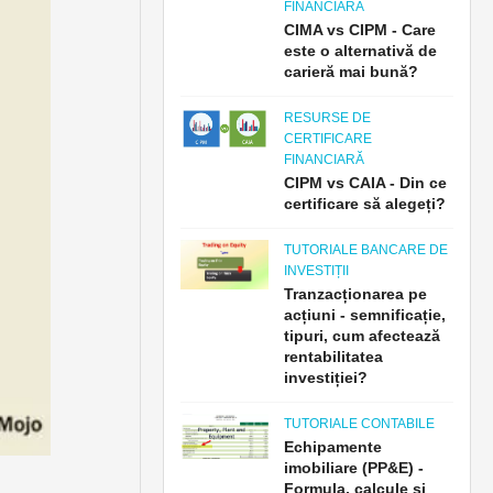
FINANCIARĂ
CIMA vs CIPM - Care
este o alternativă de
carieră mai bună?
RESURSE DE
CERTIFICARE
FINANCIARĂ
CIPM vs CAIA - Din ce
certificare să alegeți?
TUTORIALE BANCARE DE
INVESTIȚII
Tranzacționarea pe
acțiuni - semnificație,
tipuri, cum afectează
rentabilitatea
investiției?
TUTORIALE CONTABILE
Echipamente
imobiliare (PP&E) -
Formula, calcule și