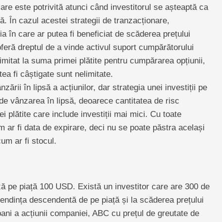
care este potrivită atunci când investitorul se așteaptă ca
tă. În cazul acestei strategii de tranzacționare,
ia în care ar putea fi beneficiat de scăderea prețului
oferă dreptul de a vinde activul suport cumpărătorului
 limitat la suma primei plătite pentru cumpărarea opțiunii,
a fi câștigate sunt nelimitate.
zării în lipsă a acțiunilor, dar strategia unei investiții pe
 de vânzarea în lipsă, deoarece cantitatea de risc
i plătite care include investiții mai mici. Cu toate
 ar fi data de expirare, deci nu se poate păstra același
um ar fi stocul.
ă pe piață 100 USD. Există un investitor care are 300 de
 tendința descendentă de pe piață și la scăderea prețului
ni a acțiunii companiei, ABC cu prețul de greutate de