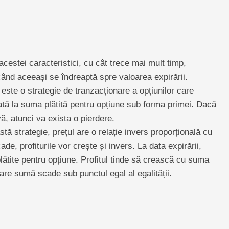
estei caracteristici, cu cât trece mai mult timp,
când aceeași se îndreaptă spre valoarea expirării.
ste o strategie de tranzacționare a opțiunilor care
tată la suma plătită pentru opțiune sub forma primei. Dacă
ă, atunci va exista o pierdere.
tă strategie, prețul are o relație invers proporțională cu
ade, profiturile vor crește și invers. La data expirării,
plătite pentru opțiune. Profitul tinde să crească cu suma
care sumă scade sub punctul egal al egalității.