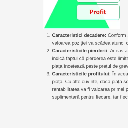
Caracteristici decadere:
Conform ac
valoarea poziției va scădea atunci 
Caracteristicile pierderii:
Aceasta e
indică faptul că pierderea este limi
piața încetează peste prețul de grev
Caracteristicile profitului:
În aceas
piața. Cu alte cuvinte, dacă piața sc
rentabilitatea va fi valoarea primei 
suplimentară pentru fiecare, iar fie