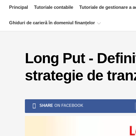
Skip
Principal
Tutoriale contabile
Tutoriale de gestionare a a
to
content
Ghiduri de carieră în domeniul finanțelor
Resurse
de
Long Put - Defini
certificare
financiară
strategie de tra
Tutoriale
de
modelare
financiară
Formular
SHARE
ON FACEBOOK
complet
Tutoriale
de
gestionare