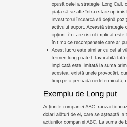
opusă celei a strategiei Long Call, 
piața să se afle într-o stare optimis
investitorul încearcă să dețină poziț
activului suport. Această strategie 
opțiunii în care riscul implicat este
în timp ce recompensele care ar pute
Acest lucru este similar cu cel al vân
termen lung poate fi favorabilă față
implicată este limitată la suma prime
acestea, există unele provocări, cum
timp pe o perioadă nedeterminată, c
Exemplu de Long put
Acțiunile companiei ABC tranzacționeaz
dolari alături de el, care se așteaptă la
acțiunilor companiei ABC. La suma de ba