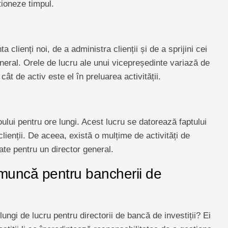
ioneze timpul.
 clienți noi, de a administra clienții și de a sprijini cei
neral. Orele de lucru ale unui vicepreședinte variază de
cât de activ este el în preluarea activității.
roului pentru ore lungi. Acest lucru se datorează faptului
u clienții. De aceea, există o mulțime de activități de
icate pentru un director general.
 muncă pentru bancherii de
lungi de lucru pentru directorii de bancă de investiții? Ei