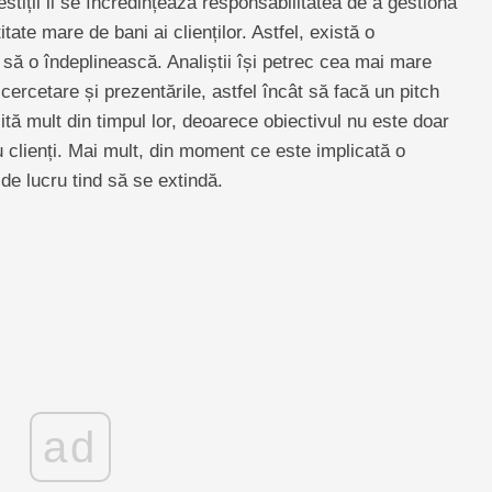
stiții li se încredințează responsabilitatea de a gestiona
itate mare de bani ai clienților. Astfel, există o
să o îndeplinească. Analiștii își petrec cea mai mare
cercetare și prezentările, astfel încât să facă un pitch
ită mult din timpul lor, deoarece obiectivul nu este doar
u clienți. Mai mult, din moment ce este implicată o
 de lucru tind să se extindă.
ad