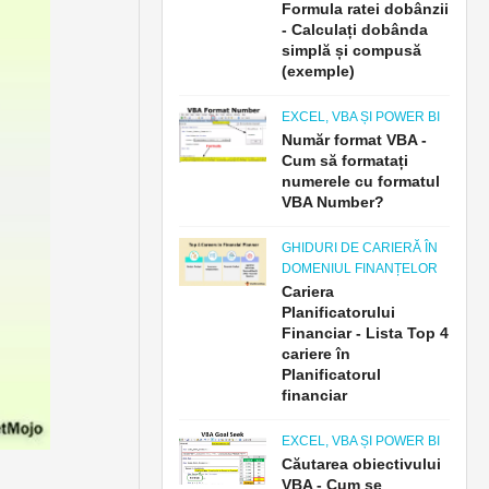
Formula ratei dobânzii
- Calculați dobânda
simplă și compusă
(exemple)
EXCEL, VBA ȘI POWER BI
Număr format VBA -
Cum să formatați
numerele cu formatul
VBA Number?
GHIDURI DE CARIERĂ ÎN
DOMENIUL FINANȚELOR
Cariera
Planificatorului
Financiar - Lista Top 4
cariere în
Planificatorul
financiar
EXCEL, VBA ȘI POWER BI
Căutarea obiectivului
VBA - Cum se