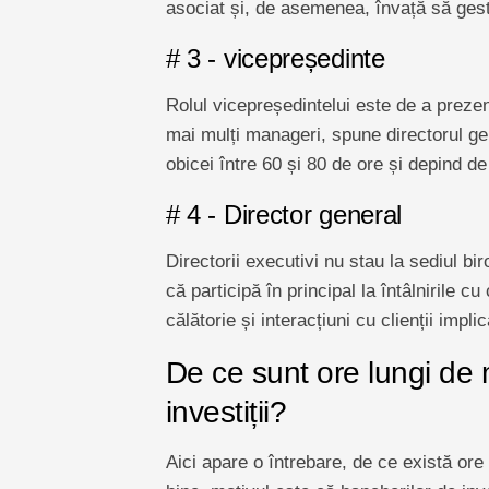
asociat și, de asemenea, învață să gest
# 3 - vicepreședinte
Rolul vicepreședintelui este de a prezenta
mai mulți manageri, spune directorul ge
obicei între 60 și 80 de ore și depind de 
# 4 - Director general
Directorii executivi nu stau la sediul bi
că participă în principal la întâlnirile c
călătorie și interacțiuni cu clienții impl
De ce sunt ore lungi de
investiții?
Aici apare o întrebare, de ce există ore 