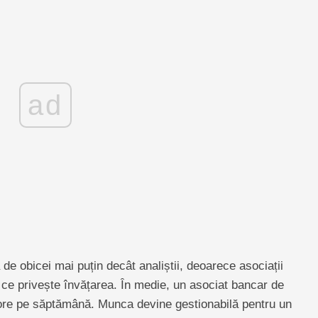
ad
 de obicei mai puțin decât analiștii, deoarece asociații
a ce privește învățarea. În medie, un asociat bancar de
e ore pe săptămână. Munca devine gestionabilă pentru un