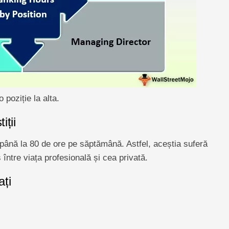
 poziție la alta.
iții
 până la 80 de ore pe săptămână. Astfel, aceștia suferă
între viața profesională și cea privată.
ați