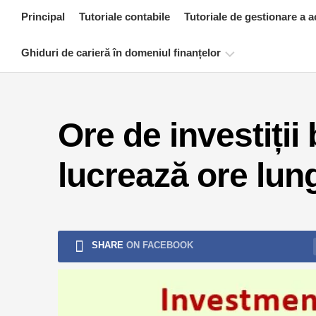
Skip
Principal
Tutoriale contabile
Tutoriale de gestionare a a
to
content
Ghiduri de carieră în domeniul finanțelor
Resurse
de
Ore de investiții
certificare
financiară
lucrează ore lun
Tutoriale
de
modelare
financiară
Formular
SHARE
ON FACEBOOK
complet
Tutoriale
de
gestionare