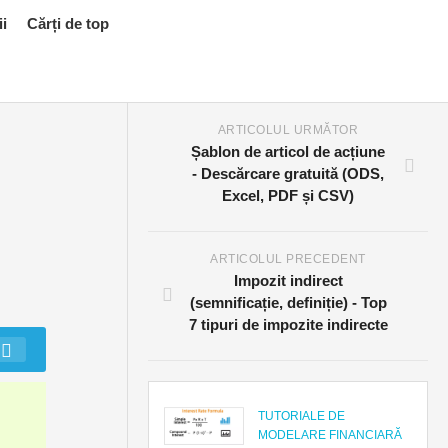
ii
Cărți de top
ARTICOLUL URMĂTOR
Șablon de articol de acțiune
- Descărcare gratuită (ODS,
Excel, PDF și CSV)
ARTICOLUL PRECEDENT
Impozit indirect
(semnificație, definiție) - Top
7 tipuri de impozite indirecte
TUTORIALE DE
MODELARE FINANCIARĂ