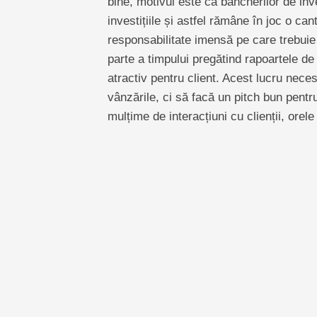
bine, motivul este că bancherilor de inve
investițiile și astfel rămâne în joc o cant
responsabilitate imensă pe care trebuie 
parte a timpului pregătind rapoartele de 
atractiv pentru client. Acest lucru neces
vânzările, ci să facă un pitch bun pentr
mulțime de interacțiuni cu clienții, orele