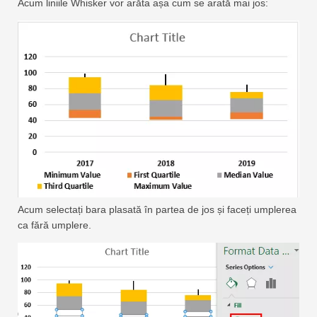
Acum liniile Whisker vor arăta așa cum se arată mai jos:
Acum selectați bara plasată în partea de jos și faceți umplerea
ca fără umplere.