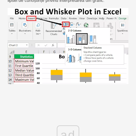
lipsei de cunoștințe privind interpretarea din grafic.
ad