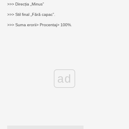
>>> Direcția „Minus”
>>> Stil final „Fără capac”.
>>> Suma erorii> Procentaj> 100%.
ad