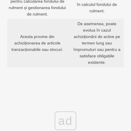
pentru calcularea fondului de
în calculul fondului de
rulment și gestionarea fondului
rulment.
de rulment.
De asemenea, poate
evolua în cazul
Acesta provine din
achiziționării de active pe
achiziționarea de articole
termen lung sau
tranzacționabile sau stocuri.
împrumuturi sau pentru a
satisface obligațiile
existente.
ad