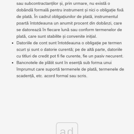
sau subcontractanților și, prin urmare, nu există o
dobândă formală pentru instrument și nici o obligație fixă ​​
de plată. În cadrul obligațiunilor de plată, instrumentul
poartă întotdeauna un anumit procent din dobânzi, care
se datorează în fiecare lună sau conform termenelor de
plată, care sunt stabilite și convenite inițial.
Datoriile de cont sunt întotdeauna o obligație pe termen
scurt și sunt o datorie curentă; pe de altă parte, datoriile
cu titluri de credit pot fi fie curente, fie un pasiv necurent.
Bancnotele de plătit sunt în esență sub forma unui
împrumut care suportă termenele de plată, termenele de
scadență, etc. acord formal sau scris.
ad