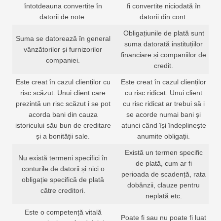
întotdeauna convertite în
fi convertite niciodată în
datorii de note.
datorii din cont.
Obligațiunile de plată sunt
Suma se datorează în general
suma datorată instituțiilor
vânzătorilor și furnizorilor
financiare și companiilor de
companiei.
credit.
Este creat în cazul clienților cu
Este creat în cazul clienților
risc scăzut. Unui client care
cu risc ridicat. Unui client
prezintă un risc scăzut i se pot
cu risc ridicat ar trebui să i
acorda bani din cauza
se acorde numai bani și
istoricului său bun de creditare
atunci când își îndeplinește
și a bonității sale.
anumite obligații.
Există un termen specific
Nu există termeni specifici în
de plată, cum ar fi
conturile de datorii și nici o
perioada de scadență, rata
obligație specifică de plată
dobânzii, clauze pentru
către creditori.
neplată etc.
Este o competență vitală
Poate fi sau nu poate fi luat