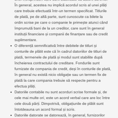
În general, acestea nu implică acordul scris al unei plăți
care trebuie efectuată într-un termen specificat. Titlurile
de plată, pe de altă parte, sunt cunoscute ca bilete la
ordin scrise pe care o companie le primește atunci când
împrumută bani de la un creditor, care sunt în general
instituții financiare și companii de finanțare sau de credit
suplimentare.
O diferență semnificativă între debitele de titluri și
conturile de plătit este că în cadrul datoriilor de titluri de
plată, termenele de plată și modul sunt stabilite după
încheierea contractului de creditare. Fondurile sunt
furnizate de compania de credit, deși în conturile de plată,
în general nu există nicio obligație sau un termen fix de
plată la care compania trebuie să respecte pentru a
efectua plăți.
Datoriile contabile nu sunt acorduri scrise formale și, de
cele mai multe ori, este un acord verbal care are loc între
cele două părți. Dimpotrivă, obligațiunile de plătit sunt
întotdeauna un acord formal și scris.
Datoriile datorate se datorează, în general, furnizorilor