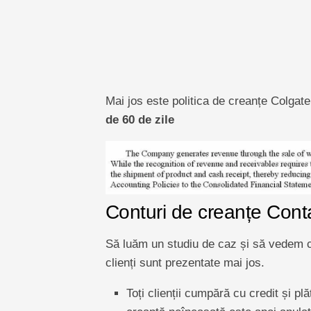
Mai jos este politica de creanțe Colga
de 60 de zile
Conturi de creanțe Conta
Să luăm un studiu de caz și să vedem c
clienți sunt prezentate mai jos.
Toți clienții cumpără cu credit și p