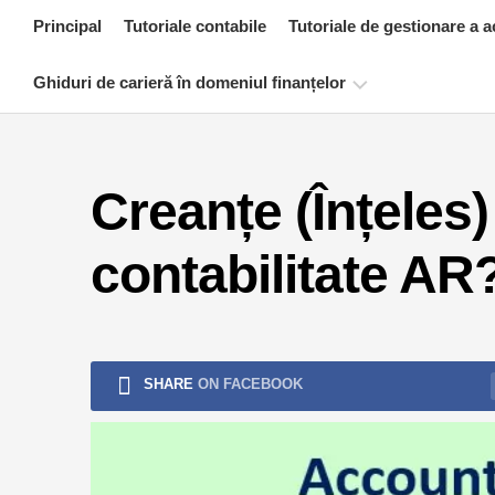
Skip
Principal
Tutoriale contabile
Tutoriale de gestionare a a
to
content
Ghiduri de carieră în domeniul finanțelor
Resurse
de
Creanțe (Înțeles
certificare
financiară
contabilitate AR
Tutoriale
de
modelare
financiară
Formular
SHARE
ON FACEBOOK
complet
Tutoriale
de
gestionare