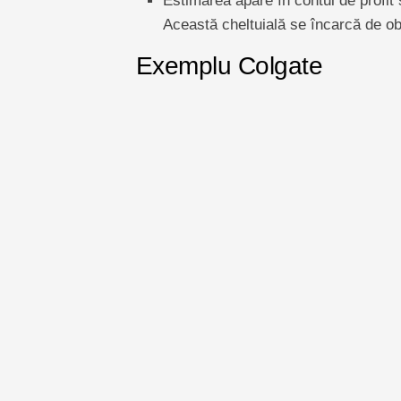
Estimarea apare în contul de profit 
Această cheltuială se încarcă de obi
Exemplu Colgate