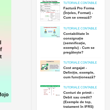
TUTORIALE CONTABILE
Factură Pro Forma
(Înțeles, Format) -
Cum se creează?
TUTORIALE CONTABILE
Contabilitate în
consignație
(semnificație,
exemplu) - Cum se
pregătește?
TUTORIALE CONTABILE
Cost angajat -
Definiție, exemple,
cum funcționează?
TUTORIALE CONTABILE
Conturi de primit -
Debit sau credit?
(Exemple de top,
tratament în IFRS)