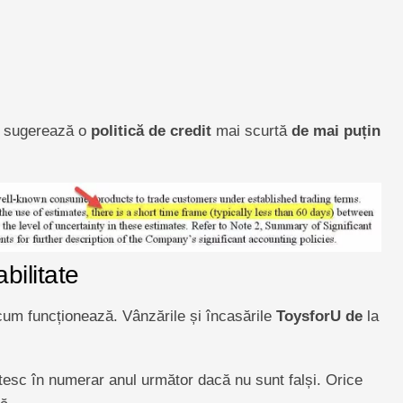
te sugerează o
politică de credit
mai scurtă
de mai puțin
bilitate
um funcționează. Vânzările și încasările
ToysforU de
la
lătesc în numerar anul următor dacă nu sunt falși. Orice