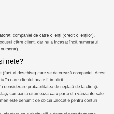
orați companiei de către clienți (credit clienților).
produsul către client, dar nu a încasat încă numerarul
e numerar).
și nete?
le (facturi deschise) care se datorează companiei. Acest
u în care clientul poate fi implicit.
în considerare probabilitatea de neplată de la clienți.
plăți, compania estimează că o parte din vânzările sale
rmen este denumit de obicei „alocație pentru conturi