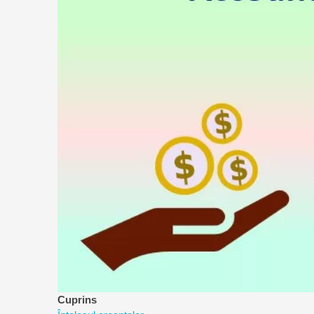
a
riscurilor
Cuprins