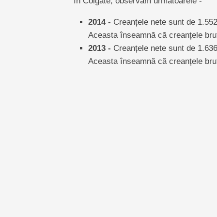
În Colgate, observăm următoarele -
2014 -
Creanțele nete sunt de 1.552
Aceasta înseamnă că creanțele br
2013 -
Creanțele nete sunt de 1.63
Aceasta înseamnă că creanțele br