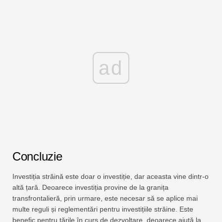
ad
Concluzie
Investiția străină este doar o investiție, dar aceasta vine dintr-o
altă țară. Deoarece investiția provine de la granița
transfrontalieră, prin urmare, este necesar să se aplice mai
multe reguli și reglementări pentru investițiile străine. Este
benefic pentru țările în curs de dezvoltare, deoarece ajută la