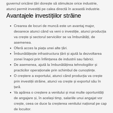
guvernul oricărei țări dorește să stimuleze orice industrie,
atunci permit investiții pe calea directă în această industrie.
Avantajele investițiilor străine
Crearea de locuri de muncă este un avantaj major,
deoarece atunci când va veni o investiție, atunci producția
va crește și sectorul serviciilor se va îmbunătăți, de
asemenea.
Oferă acces la piața unei alte țări.
Îmbunătățește infrastructura țării și ajută la dezvoltarea
zonei înapoi prin înființarea de industrii sau fabrici.
De asemenea, ajută la îmbunătățirea tehnologiilor și
practicilor operaționale prin schimbul de cunoștințe.
O creștere a exportului, atunci când producția va crește
prin investiții străine, atunci va crește și exportul său în
țară.
Va apărea o creștere a venitului și mai multe oportunități
de angajare și, în același timp, salariile unui angajat vor
crește, ceea ce duce la creșterea venitului național pe cap
de locuitor.