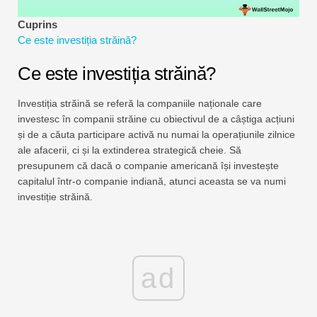
Tutoriale de modelare financiară
Cuprins
Ce este investiția străină?
Formular complet
Ce este investiția străină?
Tutoriale de gestionare a riscurilor
Investiția străină se referă la companiile naționale care
investesc în companii străine cu obiectivul de a câștiga acțiuni
și de a căuta participare activă nu numai la operațiunile zilnice
ale afacerii, ci și la extinderea strategică cheie. Să
presupunem că dacă o companie americană își investește
capitalul într-o companie indiană, atunci aceasta se va numi
investiție străină.
ad