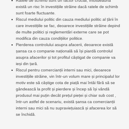
Ratele de schimb sunt un factor crucial, întotdeauna
există un risc în investițiile străine dacă ratele de schimb
sunt foarte fluctuante.
Riscul mediului politic din cauza mediului politic al țării în
care investițiile se fac, deoarece investițiile străine depind
de multe politici și reglementări externe care se pot
modifica din cauza condițiilor politice.
Pierderea controlului asupra afacerii, deoarece există
șansa ca o companie națională să își piardă controlul
asupra afacerilor și tot profitul câștigat de companie va
ieși din țară.
Riscul pentru comercianții interni sau mici, deoarece
investițiile străine, vin într-un volum mare și principalul lor
motiv este să câștige cota de piață mai întâi fără să se
gândească la profit și pierdere și încep să își vândă
produsul mai puțin decât prețul pieței și chiar sub cost ,
într-un astfel de scenariu, există șansa ca comercianții
interni sau mici să nu supraviețuiască și afacerea lor să
se închidă.