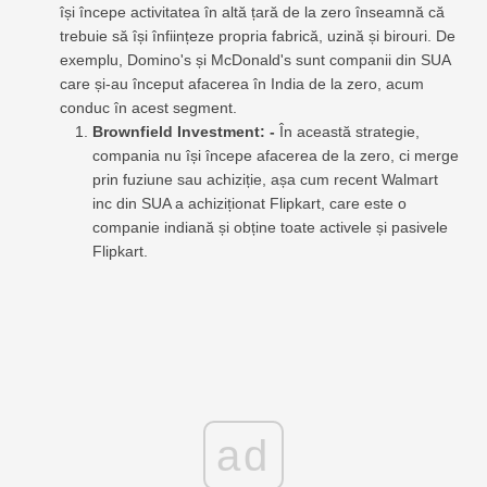
își începe activitatea în altă țară de la zero înseamnă că
trebuie să își înființeze propria fabrică, uzină și birouri. De
exemplu, Domino's și McDonald's sunt companii din SUA
care și-au început afacerea în India de la zero, acum
conduc în acest segment.
Brownfield Investment: -
În această strategie,
compania nu își începe afacerea de la zero, ci merge
prin fuziune sau achiziție, așa cum recent Walmart
inc din SUA a achiziționat Flipkart, care este o
companie indiană și obține toate activele și pasivele
Flipkart.
ad