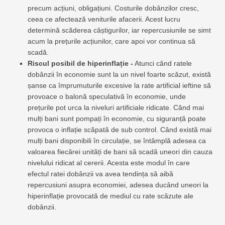
precum acțiuni, obligațiuni. Costurile dobânzilor cresc,
ceea ce afectează veniturile afacerii. Acest lucru
determină scăderea câștigurilor, iar repercusiunile se simt
acum la prețurile acțiunilor, care apoi vor continua să
scadă.
Riscul posibil de hiperinflație -
Atunci când ratele
dobânzii în economie sunt la un nivel foarte scăzut, există
șanse ca împrumuturile excesive la rate artificial ieftine să
provoace o balonă speculativă în economie, unde
prețurile pot urca la niveluri artificiale ridicate. Când mai
mulți bani sunt pompați în economie, cu siguranță poate
provoca o inflație scăpată de sub control. Când există mai
mulți bani disponibili în circulație, se întâmplă adesea ca
valoarea fiecărei unități de bani să scadă uneori din cauza
nivelului ridicat al cererii. Acesta este modul în care
efectul ratei dobânzii va avea tendința să aibă
repercusiuni asupra economiei, adesea ducând uneori la
hiperinflație provocată de mediul cu rate scăzute ale
dobânzii.