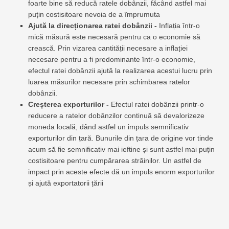
foarte bine să reducă ratele dobânzii, făcând astfel mai
puțin costisitoare nevoia de a împrumuta
Ajută la direcționarea ratei dobânzii -
Inflația într-o
mică măsură este necesară pentru ca o economie să
crească. Prin vizarea cantității necesare a inflației
necesare pentru a fi predominante într-o economie,
efectul ratei dobânzii ajută la realizarea acestui lucru prin
luarea măsurilor necesare prin schimbarea ratelor
dobânzii.
Creșterea exporturilor -
Efectul ratei dobânzii printr-o
reducere a ratelor dobânzilor continuă să devalorizeze
moneda locală, dând astfel un impuls semnificativ
exporturilor din țară. Bunurile din țara de origine vor tinde
acum să fie semnificativ mai ieftine și sunt astfel mai puțin
costisitoare pentru cumpărarea străinilor. Un astfel de
impact prin aceste efecte dă un impuls enorm exporturilor
și ajută exportatorii țării