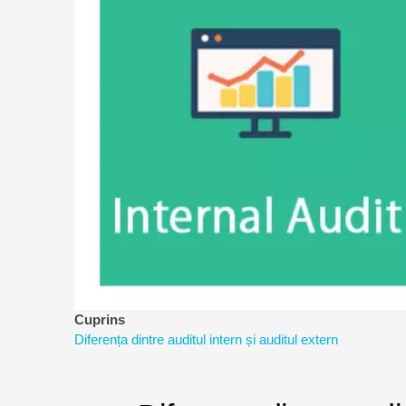
a
riscurilor
Cuprins
Diferența dintre auditul intern și auditul extern