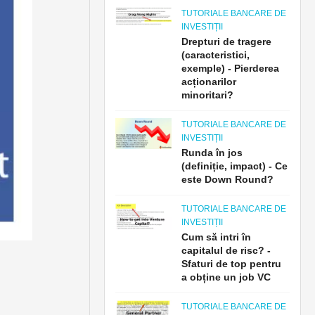
TUTORIALE BANCARE DE
INVESTIȚII
Drepturi de tragere
(caracteristici,
exemple) - Pierderea
acționarilor
minoritari?
TUTORIALE BANCARE DE
INVESTIȚII
Runda în jos
(definiție, impact) - Ce
este Down Round?
TUTORIALE BANCARE DE
INVESTIȚII
Cum să intri în
capitalul de risc? -
Sfaturi de top pentru
a obține un job VC
TUTORIALE BANCARE DE