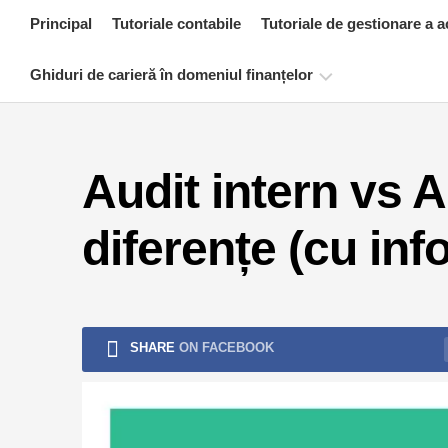
Skip
Principal
Tutoriale contabile
Tutoriale de gestionare a a
to
content
Ghiduri de carieră în domeniul finanțelor
Resurse
de
Audit intern vs A
certificare
financiară
diferențe (cu inf
Tutoriale
de
modelare
financiară
Formular
SHARE
ON FACEBOOK
complet
Tutoriale
de
gestionare