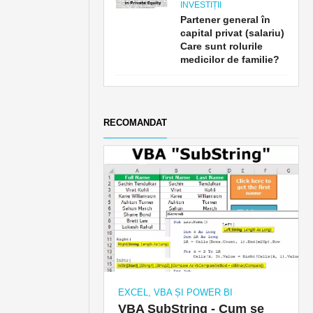
INVESTIȚII
Partener general în
capital privat (salariu)
Care sunt rolurile
medicilor de familie?
RECOMANDAT
EXCEL, VBA ȘI POWER BI
VBA SubString - Cum se