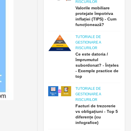
RISCURILOR
Valorile mobiliare
protejate împotriva
inflației (TIPS) - Cum
funcționează?
TUTORIALE DE
GESTIONARE A
RISCURILOR
Ce este datoria /
împrumutul
subordonat? - Înțeles
- Exemple practice de
top
TUTORIALE DE
GESTIONARE A
RISCURILOR
Facturi de trezorerie
vs obligațiuni - Top 5
diferențe (cu
infografice)