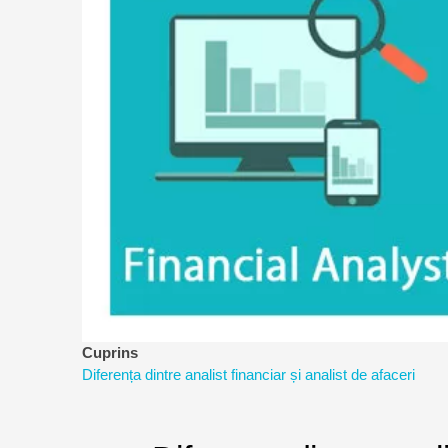
a
riscurilor
Cuprins
Diferența dintre analist financiar și analist de afaceri