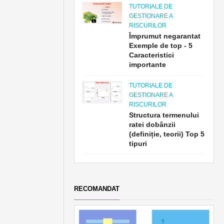
TUTORIALE DE
GESTIONARE A
RISCURILOR
Împrumut negarantat
Exemple de top - 5
Caracteristici
importante
TUTORIALE DE
GESTIONARE A
RISCURILOR
Structura termenului
ratei dobânzii
(definiție, teorii) Top 5
tipuri
RECOMANDAT