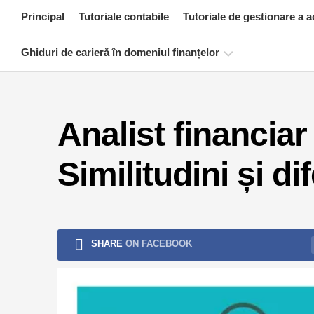
Skip
Principal
Tutoriale contabile
Tutoriale de gestionare a a
to
content
Ghiduri de carieră în domeniul finanțelor
Resurse
de
Analist financiar
certificare
financiară
Similitudini și di
Tutoriale
de
modelare
financiară
Formular
SHARE
ON FACEBOOK
complet
Tutoriale
de
gestionare