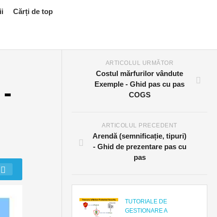
ii
Cărți de top
ARTICOLUL URMĂTOR
Costul mărfurilor vândute
 -
Exemple - Ghid pas cu pas
COGS
ARTICOLUL PRECEDENT
Arendă (semnificație, tipuri)
- Ghid de prezentare pas cu
pas
TUTORIALE DE
GESTIONARE A