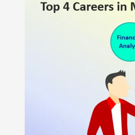
a
riscurilor