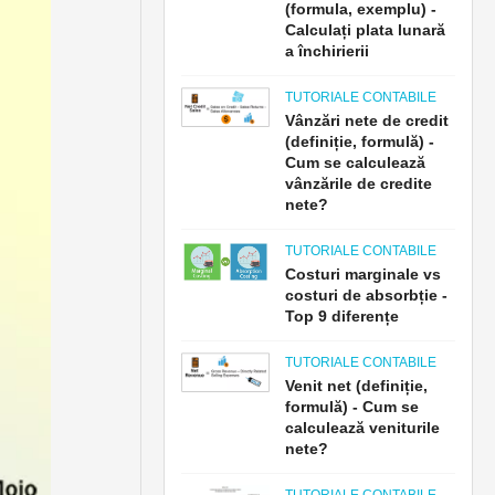
(formula, exemplu) -
Calculați plata lunară
a închirierii
TUTORIALE CONTABILE
Vânzări nete de credit
(definiție, formulă) -
Cum se calculează
vânzările de credite
nete?
TUTORIALE CONTABILE
Costuri marginale vs
costuri de absorbție -
Top 9 diferențe
TUTORIALE CONTABILE
Venit net (definiție,
formulă) - Cum se
calculează veniturile
nete?