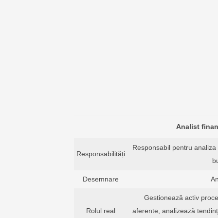
Analist finan
Responsabil pentru analiza fi
Responsabilități
b
Desemnare
An
Gestionează activ proces
Rolul real
aferente, analizează tendințel