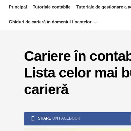
Skip
Principal
Tutoriale contabile
Tutoriale de gestionare a a
to
content
Ghiduri de carieră în domeniul finanțelor
Resurse
de
Cariere în contab
certificare
financiară
Lista celor mai b
Tutoriale
de
modelare
carieră
financiară
Formular
complet
Tutoriale
SHARE
ON FACEBOOK
de
gestionare