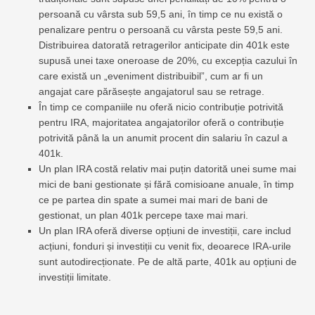
persoană cu vârsta sub 59,5 ani, în timp ce nu există o
penalizare pentru o persoană cu vârsta peste 59,5 ani.
Distribuirea datorată retragerilor anticipate din 401k este
supusă unei taxe oneroase de 20%, cu excepția cazului în
care există un „eveniment distribuibil”, cum ar fi un
angajat care părăsește angajatorul sau se retrage.
În timp ce companiile nu oferă nicio contribuție potrivită
pentru IRA, majoritatea angajatorilor oferă o contribuție
potrivită până la un anumit procent din salariu în cazul a
401k.
Un plan IRA costă relativ mai puțin datorită unei sume mai
mici de bani gestionate și fără comisioane anuale, în timp
ce pe partea din spate a sumei mai mari de bani de
gestionat, un plan 401k percepe taxe mai mari.
Un plan IRA oferă diverse opțiuni de investiții, care includ
acțiuni, fonduri și investiții cu venit fix, deoarece IRA-urile
sunt autodirecționate. Pe de altă parte, 401k au opțiuni de
investiții limitate.