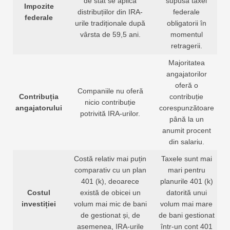
de stat se aplică
supusă taxei
Impozite
distribuțiilor din IRA-
federale
federale
urile tradiționale după
obligatorii în
vârsta de 59,5 ani.
momentul
retragerii.
Majoritatea
angajatorilor
oferă o
Companiile nu oferă
Contribuția
contribuție
nicio contribuție
angajatorului
corespunzătoare
potrivită IRA-urilor.
până la un
anumit procent
din salariu.
Costă relativ mai puțin
Taxele sunt mai
comparativ cu un plan
mari pentru
401 (k), deoarece
planurile 401 (k)
Costul
există de obicei un
datorită unui
investiției
volum mai mic de bani
volum mai mare
de gestionat și, de
de bani gestionat
asemenea, IRA-urile
într-un cont 401