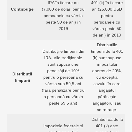
IRA în fiecare an
401 (k) în fiecare
Contribuţie
(7.000 de dolari pentru
an (25.000 USD
persoanele cu vârsta
pentru
peste 50 de ani) în
persoanele cu
2019
vârsta peste 50
de ani) în 2019
Distribuțiile
Distribuțiile timpurii din
timpurii de la 401
IRA-urile tradiționale
(k) sunt supuse
sunt supuse unei
impozitului
penalități de 10%
oneros de 20%,
Distribuții
pentru o persoană cu
cu excepția
timpurii
vârsta sub 59,5 ani
cazului în care
(fără penalizare pentru
angajatul
o persoană cu vârsta
părăsește
peste 59,5 ani)
angajatorul sau
se retrage.
Distribuirea de la
Impozitele federale și
401 (k) este