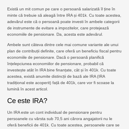
Există un mit comun pe care o persoană salarizată îl ține în
minte că trebuie să aleagă între IRA și 401k. Cu toate acestea,
adevărul este că o persoană poate investi în ambele categorii
de instrumente de evitare a impozitelor, care protejează
economiile de pensionare. Da, acesta este adevărul.
Ambele sunt câteva dintre cele mai comune variante ale unui
plan de contribuții definite, care oferă un beneficiu fiscal pentru
economiile de pensionare. Dacă o persoană planifică
înțelepciunea economiilor de pensionare, probabil că
investește atât în ​​IRA bine finanțate, cât și în 401k. Cu toate
acestea, există anumite distincții de bază ale IRA (IRA
tradițional este acoperit) față de 401k, care vor fi scoase la
lumină în acest articol.
Ce este IRA?
Un IRA este un cont individual de pensionare pentru
persoanele cu vârsta sub 70,5 ani cărora angajatorii nu le
oferă beneficii de 401k. Cu toate acestea, persoanele care se