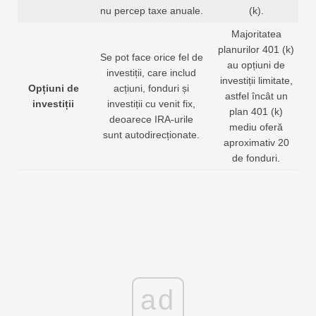
nu percep taxe anuale.
(k).
Majoritatea
planurilor 401 (k)
Se pot face orice fel de
au opțiuni de
investiții, care includ
investiții limitate,
Opțiuni de
acțiuni, fonduri și
astfel încât un
investiții
investiții cu venit fix,
plan 401 (k)
deoarece IRA-urile
mediu oferă
sunt autodirecționate.
aproximativ 20
de fonduri.
ad