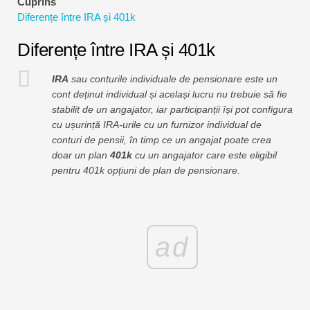
Cuprins
Tutoriale de modelare financiară
Diferențe între IRA și 401k
Formular complet
Diferențe între IRA și 401k
Tutoriale de gestionare a riscurilor
IRA
sau conturile individuale de pensionare este un
cont deținut individual și același lucru nu trebuie să fie
stabilit de un angajator, iar participanții își pot configura
cu ușurință IRA-urile cu un furnizor individual de
conturi de pensii, în timp ce un angajat poate crea
doar un plan
401k
cu un angajator care este eligibil
pentru 401k opțiuni de plan de pensionare.
ad