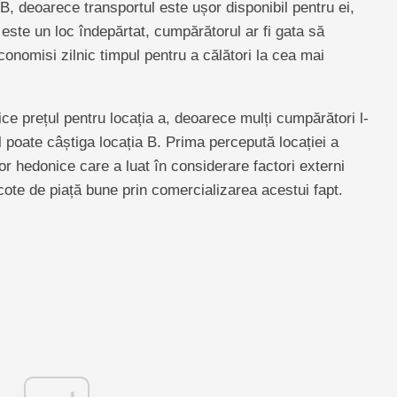
 B, deoarece transportul este ușor disponibil pentru ei,
B este un loc îndepărtat, cumpărătorul ar fi gata să
onomisi zilnic timpul pentru a călători la cea mai
ice prețul pentru locația a, deoarece mulți cumpărători l-
l poate câștiga locația B. Prima percepută locației a
r hedonice care a luat în considerare factori externi
 cote de piață bune prin comercializarea acestui fapt.