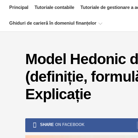
Skip
Principal
Tutoriale contabile
Tutoriale de gestionare a a
to
content
Ghiduri de carieră în domeniul finanțelor
Resurse
de
Model Hedonic de 
certificare
financiară
(definiție, formu
Tutoriale
de
modelare
Explicație
financiară
Formular
complet
Tutoriale
SHARE
ON FACEBOOK
de
gestionare