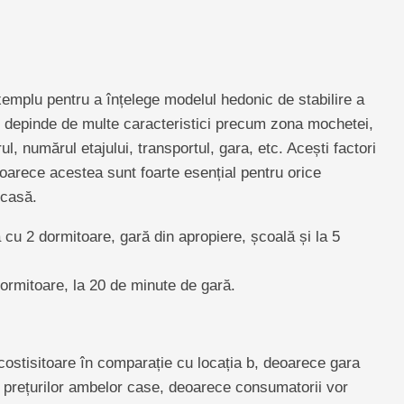
xemplu pentru a înțelege modelul hedonic de stabilire a
ei depinde de multe caracteristici precum zona mochetei,
, numărul etajului, transportul, gara, etc. Acești factori
oarece acestea sunt foarte esențial pentru orice
 casă.
ă cu 2 dormitoare, gară din apropiere, școală și la 5
ormitoare, la 20 de minute de gară.
 costisitoare în comparație cu locația b, deoarece gara
 prețurilor ambelor case, deoarece consumatorii vor