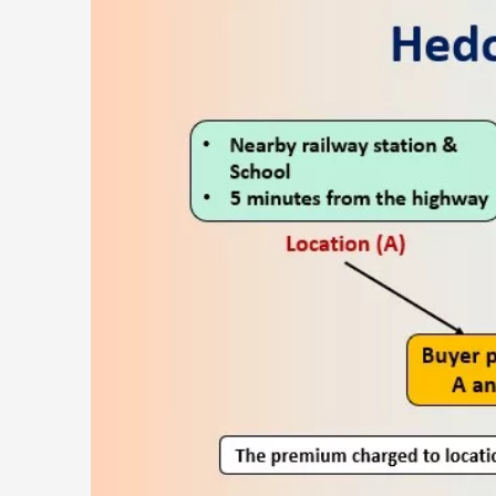
a
riscurilor