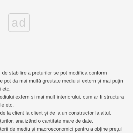
ad
de stabilire a prețurilor se pot modifica conform
ele pot da mai multă greutate mediului extern și mai puțin
i etc.
ului extern și mai mult interiorului, cum ar fi structura
ile etc.
e la client la client și de la un constructor la altul.
țurilor, analizând o cantitate mare de date.
orii de mediu și macroeconomici pentru a obține prețul