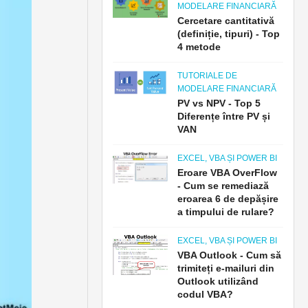
MODELARE FINANCIARĂ
Cercetare cantitativă
(definiție, tipuri) - Top
4 metode
TUTORIALE DE
MODELARE FINANCIARĂ
PV vs NPV - Top 5
Diferențe între PV și
VAN
EXCEL, VBA ȘI POWER BI
Eroare VBA OverFlow
- Cum se remediază
eroarea 6 de depășire
a timpului de rulare?
EXCEL, VBA ȘI POWER BI
VBA Outlook - Cum să
trimiteți e-mailuri din
Outlook utilizând
codul VBA?