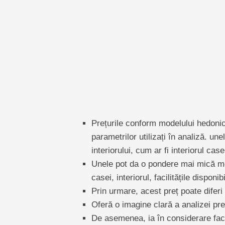
Prețurile conform modelului hedonic 
parametrilor utilizați în analiză. un
interiorului, cum ar fi interiorul case
Unele pot da o pondere mai mică medi
casei, interiorul, facilitățile disponib
Prin urmare, acest preț poate diferi d
Oferă o imagine clară a analizei pre
De asemenea, ia în considerare fact