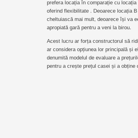
prefera locația în comparație cu locația
oferind flexibilitate . Deoarece locația 
cheltuiască mai mult, deoarece își va ec
apropiată gară pentru a veni la birou.
Acest lucru ar forța constructorul să rid
ar considera opțiunea lor principală și e
denumită modelul de evaluare a prețurilo
pentru a crește prețul casei și a obține