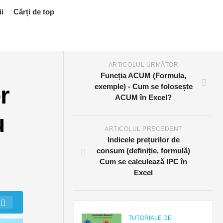
ii
Cărți de top
ARTICOLUL URMĂTOR
Funcția ACUM (Formula,
r
exemple) - Cum se folosește
ACUM în Excel?
u
ARTICOLUL PRECEDENT
Indicele prețurilor de
consum (definiție, formulă)
Cum se calculează IPC în
Excel
TUTORIALE DE