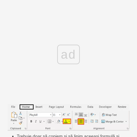
ad
Trebuie doar să copiem și să lipim aceeași formulă și