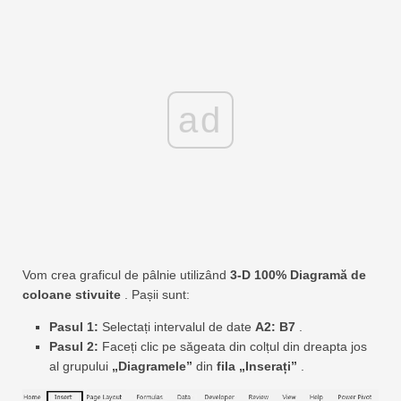
ad
Vom crea graficul de pâlnie utilizând
3-D 100% Diagramă de
coloane stivuite
. Pașii sunt:
Pasul 1:
Selectați intervalul de date
A2: B7
.
Pasul 2:
Faceți clic pe săgeata din colțul din dreapta jos
al grupului
„Diagramele”
din
fila „Inserați”
.