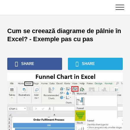
Skip
to
content
Principal
Cum se creează diagrame de pâlnie în
Tutoriale contabile
Excel? - Exemple pas cu pas
Tutoriale de gestionare a activelor
SHARE
SHARE
Excel, VBA și Power BI
Tutoriale bancare de investiții
Cărți de top
Ghiduri de carieră în domeniul finanțelor
Resurse de certificare financiară