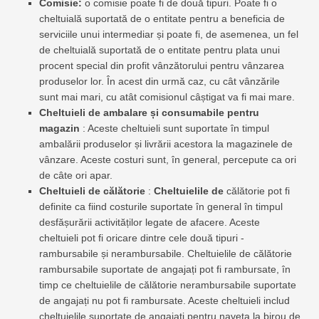
Comisie:
o comisie poate fi de două tipuri. Poate fi o
cheltuială suportată de o entitate pentru a beneficia de
serviciile unui intermediar și poate fi, de asemenea, un fel
de cheltuială suportată de o entitate pentru plata unui
procent special din profit vânzătorului pentru vânzarea
produselor lor. În acest din urmă caz, cu cât vânzările
sunt mai mari, cu atât comisionul câștigat va fi mai mare.
Cheltuieli de ambalare și consumabile pentru
magazin
: Aceste cheltuieli sunt suportate în timpul
ambalării produselor și livrării acestora la magazinele de
vânzare. Aceste costuri sunt, în general, percepute ca ori
de câte ori apar.
Cheltuieli de călătorie
:
Cheltuielile de
călătorie pot fi
definite ca fiind costurile suportate în general în timpul
desfășurării activităților legate de afacere. Aceste
cheltuieli pot fi oricare dintre cele două tipuri -
rambursabile și nerambursabile. Cheltuielile de călătorie
rambursabile suportate de angajați pot fi rambursate, în
timp ce cheltuielile de călătorie nerambursabile suportate
de angajați nu pot fi rambursate. Aceste cheltuieli includ
cheltuielile suportate de angajați pentru naveta la birou de