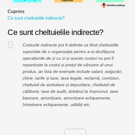
Tutoriale de modelare financiară
Cuprins
Ce sunt cheltuielile indirecte?
Formular complet
Ce sunt cheltuielile indirecte?
Tutoriale de gestionare a riscurilor
Costurile indirecte pot fi definite ca fiind cheltuielile
suportate de o organizație pentru a-și desfășura
operațiunile de zi cu zi și aceste costuri nu pot fi
repartizate la costul și prețul de vânzare al unui
produs, iar lista de exemple include salarii, asigurări,
chirie, tarife și taxe, taxe legale, reclamă, comision,
cheltuieli de ambalare și depozitare, cheltuieli de
călătorie, taxe de audit, dobânzi la împrumut, taxe
bancare, amortizare, amortizare echipamente,
întreținere echipamente, utilități etc.