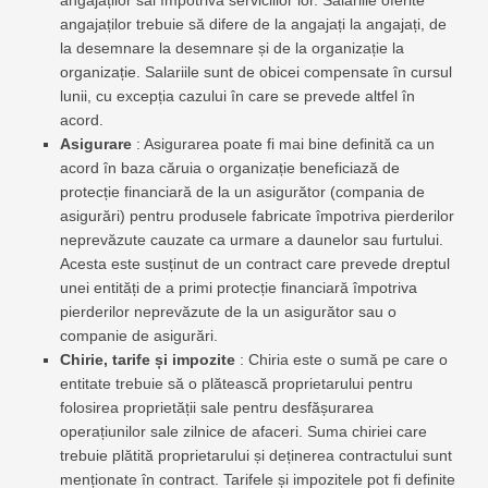
angajaților săi împotriva serviciilor lor. Salariile oferite
angajaților trebuie să difere de la angajați la angajați, de
la desemnare la desemnare și de la organizație la
organizație. Salariile sunt de obicei compensate în cursul
lunii, cu excepția cazului în care se prevede altfel în
acord.
Asigurare
: Asigurarea poate fi mai bine definită ca un
acord în baza căruia o organizație beneficiază de
protecție financiară de la un asigurător (compania de
asigurări) pentru produsele fabricate împotriva pierderilor
neprevăzute cauzate ca urmare a daunelor sau furtului.
Acesta este susținut de un contract care prevede dreptul
unei entități de a primi protecție financiară împotriva
pierderilor neprevăzute de la un asigurător sau o
companie de asigurări.
Chirie, tarife și impozite
: Chiria este o sumă pe care o
entitate trebuie să o plătească proprietarului pentru
folosirea proprietății sale pentru desfășurarea
operațiunilor sale zilnice de afaceri. Suma chiriei care
trebuie plătită proprietarului și deținerea contractului sunt
menționate în contract. Tarifele și impozitele pot fi definite