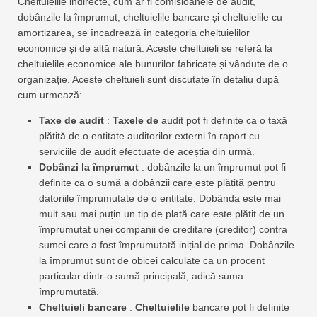
Cheltuielile indirecte, cum ar fi comisioanele de audit,
dobânzile la împrumut, cheltuielile bancare și cheltuielile cu
amortizarea, se încadrează în categoria cheltuielilor
economice și de altă natură. Aceste cheltuieli se referă la
cheltuielile economice ale bunurilor fabricate și vândute de o
organizație. Aceste cheltuieli sunt discutate în detaliu după
cum urmează:
Taxe de audit
:
Taxele de
audit pot fi definite ca o taxă
plătită de o entitate auditorilor externi în raport cu
serviciile de audit efectuate de aceștia din urmă.
Dobânzi la împrumut
: dobânzile la un împrumut pot fi
definite ca o sumă a dobânzii care este plătită pentru
datoriile împrumutate de o entitate. Dobânda este mai
mult sau mai puțin un tip de plată care este plătit de un
împrumutat unei companii de creditare (creditor) contra
sumei care a fost împrumutată inițial de prima. Dobânzile
la împrumut sunt de obicei calculate ca un procent
particular dintr-o sumă principală, adică suma
împrumutată.
Cheltuieli bancare
:
Cheltuielile
bancare pot fi definite