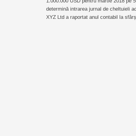
1.000.000 USD pentru martie 2018 pe 5 
determină intrarea jurnal de cheltuieli
XYZ Ltd a raportat anul contabil la sfârș