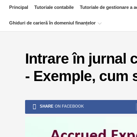
Skip
Principal
Tutoriale contabile
Tutoriale de gestionare a a
to
content
Ghiduri de carieră în domeniul finanțelor
Resurse
de
Intrare în jurnal
certificare
financiară
- Exemple, cum s
Tutoriale
de
modelare
financiară
Formular
SHARE
ON FACEBOOK
complet
Tutoriale
de
gestionare