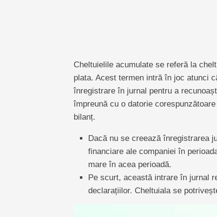
Cheltuielile acumulate se referă la chel
plata. Acest termen intră în joc atunci c
înregistrare în jurnal pentru a recunoașt
împreună cu o datorie corespunzătoare ca
bilanț.
Dacă nu se creează înregistrarea jur
financiare ale companiei în perioada
mare în acea perioadă.
Pe scurt, această intrare în jurnal r
declarațiilor. Cheltuiala se potriveș