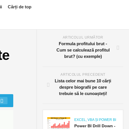
ii
Cărți de top
ARTICOLUL URMĂTOR
Formula profitului brut -
te
Cum se calculează profitul
brut? (cu exemple)
ARTICOLUL PRECEDENT
Lista celor mai bune 10 cărți
despre biografii pe care
trebuie să le cunoașteți!
EXCEL, VBA ȘI POWER BI
Power BI Drill Down -