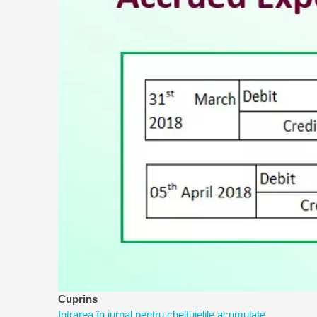
a
riscurilor
Cuprins
Intrarea în jurnal pentru cheltuielile acumulate