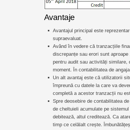
Avantaje
Avantajul principal este reprezentare
supraevaluat.
Având în vedere că tranzacțiile fina
discrepanțe sau erori sunt aproape
pentru audit sau activități similare,
moment. În contabilitatea de angaja
Un alt avantaj este că utilizatorii si
împreună cu datele la care va deven
completă a acestor tranzacții nu es
Spre deosebire de contabilitatea de 
de cheltuieli acumulate pe sistemul
debitează, altul creditează. Ca atar
timp ce celălalt crește. Îmbunătățeș