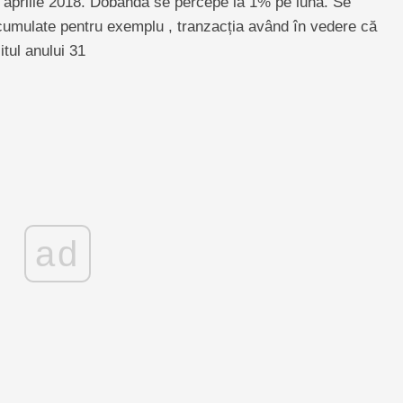
aprilie 2018. Dobânda se percepe la 1% pe lună. Se
 acumulate pentru exemplu , tranzacția având în vedere că
itul anului 31
ad