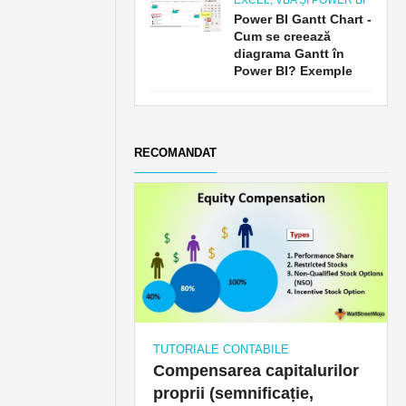
EXCEL, VBA ȘI POWER BI
Power BI Gantt Chart -
Cum se creează
diagrama Gantt în
Power BI? Exemple
RECOMANDAT
TUTORIALE CONTABILE
Compensarea capitalurilor
proprii (semnificație,