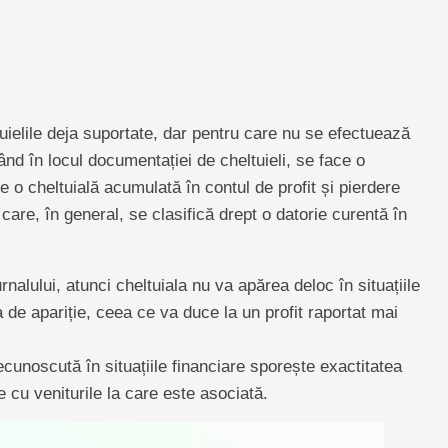
tuielile deja suportate, dar pentru care nu se efectuează
ând în locul documentației de cheltuieli, se face o
e o cheltuială acumulată în contul de profit și pierdere
re, în general, se clasifică drept o datorie curentă în
nalului, atunci cheltuiala nu va apărea deloc în situațiile
 de apariție, ceea ce va duce la un profit raportat mai
ecunoscută în situațiile financiare sporește exactitatea
te cu veniturile la care este asociată.