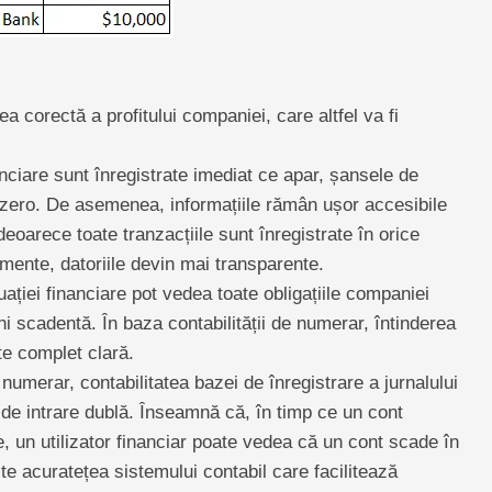
a corectă a profitului companiei, care altfel va fi
nciare sunt înregistrate imediat ce apar, șansele de
 zero. De asemenea, informațiile rămân ușor accesibile
 deoarece toate tranzacțiile sunt înregistrate în orice
mente, datoriile devin mai transparente.
tuației financiare pot vedea toate obligațiile companiei
i scadentă. În baza contabilității de numerar, întinderea
te complet clară.
numerar, contabilitatea bazei de înregistrare a jurnalului
 de intrare dublă. Înseamnă că, în timp ce un cont
e, un utilizator financiar poate vedea că un cont scade în
te acuratețea sistemului contabil care facilitează