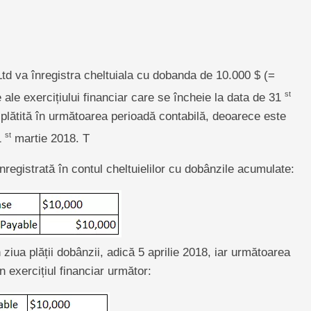
td va înregistra cheltuiala cu dobanda de 10.000 $ (=
st
e ale exercițiului financiar care se încheie la data de 31
 plătită în următoarea perioadă contabilă, deoarece este
st
1
martie 2018. T
nregistrată în contul cheltuielilor cu dobânzile acumulate:
n ziua plății dobânzii, adică 5 aprilie 2018, iar următoarea
în exercițiul financiar următor: