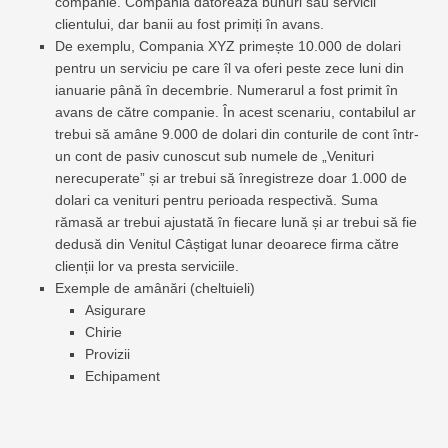
companie. Compania datorează bunuri sau servicii
clientului, dar banii au fost primiți în avans.
De exemplu, Compania XYZ primește 10.000 de dolari
pentru un serviciu pe care îl va oferi peste zece luni din
ianuarie până în decembrie. Numerarul a fost primit în
avans de către companie. În acest scenariu, contabilul ar
trebui să amâne 9.000 de dolari din conturile de cont într-
un cont de pasiv cunoscut sub numele de „Venituri
nerecuperate” și ar trebui să înregistreze doar 1.000 de
dolari ca venituri pentru perioada respectivă. Suma
rămasă ar trebui ajustată în fiecare lună și ar trebui să fie
dedusă din Venitul Câștigat lunar deoarece firma către
clienții lor va presta serviciile.
Exemple de amânări (cheltuieli)
Asigurare
Chirie
Provizii
Echipament