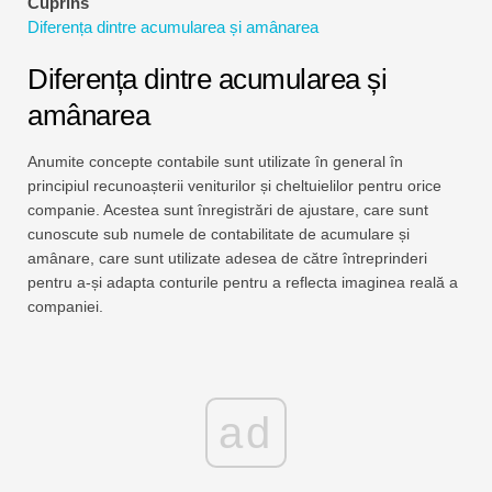
Cuprins
Tutoriale de modelare financiară
Diferența dintre acumularea și amânarea
Formular complet
Diferența dintre acumularea și
amânarea
Tutoriale de gestionare a riscurilor
Anumite concepte contabile sunt utilizate în general în
principiul recunoașterii veniturilor și cheltuielilor pentru orice
companie. Acestea sunt înregistrări de ajustare, care sunt
cunoscute sub numele de contabilitate de acumulare și
amânare, care sunt utilizate adesea de către întreprinderi
pentru a-și adapta conturile pentru a reflecta imaginea reală a
companiei.
ad