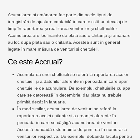
Acumularea și amânarea fac parte din acele tipuri de
înregistrări de ajustare contabilă în care există un decalaj de
timp în raportarea și realizarea veniturilor și cheltuielilor.
Acumularea are loc înainte de plată sau o chitanță și amânare
au loc după plată sau o chitanță. Acestea sunt în general
legate în mare măsură de venituri și cheltuieli.
Ce este Accrual?
Acumularea unei cheltuieli se referă la raportarea acelei
cheltuieli și a datoriilor aferente în perioada în care apar
cheltuielile de acumulare. De exemplu, cheltuielile cu apa
care se datorează în decembrie, dar plata nu trebuie
primită decât în ​​ianuarie.
În mod similar, acumularea de venituri se referă la
raportarea acelei chitanțe și a creanței aferente în
perioada în care se câștigă acumularea de venituri.
Această perioadă este înainte de primirea în numerar a
veniturilor respective. De exemplu, dobânda făcută pentru