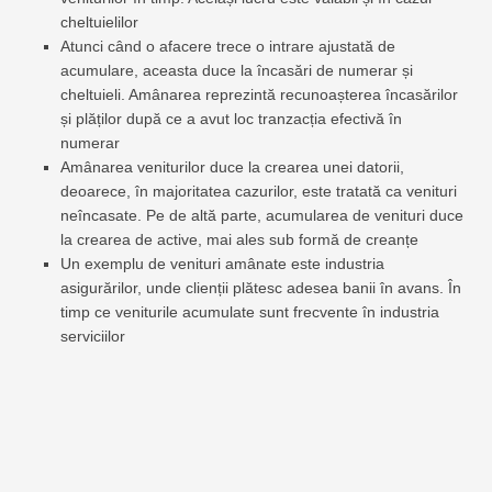
cheltuielilor
Atunci când o afacere trece o intrare ajustată de
acumulare, aceasta duce la încasări de numerar și
cheltuieli. Amânarea reprezintă recunoașterea încasărilor
și plăților după ce a avut loc tranzacția efectivă în
numerar
Amânarea veniturilor duce la crearea unei datorii,
deoarece, în majoritatea cazurilor, este tratată ca venituri
neîncasate. Pe de altă parte, acumularea de venituri duce
la crearea de active, mai ales sub formă de creanțe
Un exemplu de venituri amânate este industria
asigurărilor, unde clienții plătesc adesea banii în avans. În
timp ce veniturile acumulate sunt frecvente în industria
serviciilor