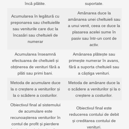
încă plătite.
suportate.
Amânarea duce la
Acumularea în legătură cu
amânarea unei cheltuieli sau
preponarea sau cheltuielile
a unui venit, ceea ce duce la
sau veniturile care duc la
plasarea acelei sume în
încasări sau cheltuieli de
pasiv sau într-un cont de
numerar
activ.
Acumularea înseamnă
Amânarea plătește sau
efectuarea de cheltuieli și
primește numerar în avans,
obținerea de venituri fără a
fără a suporta cheltuieli sau
plăti sau primi bani.
a câștiga venituri.
Metoda de acumulare duce
Metoda de amânare duce la
la o creștere a veniturilor și
o scădere a veniturilor și la o
la o scădere a costurilor.
creștere a costurilor.
Obiectivul final al sistemului
Obiectivul final este
de acumulare este
reducerea contului de debit
recunoașterea veniturilor în
și creditarea contului de
contul de profit și pierdere
venituri.