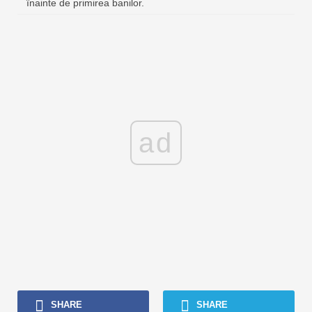
înainte de primirea banilor.
ad
SHARE
SHARE