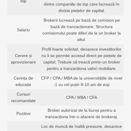
top
dintre companiile de top care lucrează în
divizia piețelor de capital.
Brokerii lucrează pe bază de comision pe
bază de tranzacționare. Structura
Salariu
comisionului poate diferi de la un broker la
altul.
Profil foarte solicitat, deoarece investitorilor
Cerere și
nu li se permite accesul direct pe piețele de
aprovizionare
capital. Trebuie să treacă printr-un broker
pentru a tranzacționa valori mobiliare.
Cerința de
CFP / CPA / MBA de la universitățile de nivel
educație
-1 cu cel puțin 8-10 ani de exp
Cursuri
CPA / MBA / CFA
recomandate
Broker autorizat de la burse pentru a
Pozitive
tranzacționa într-o afacere de brokeraj.
Loc de muncă de înaltă presiune, deoarece