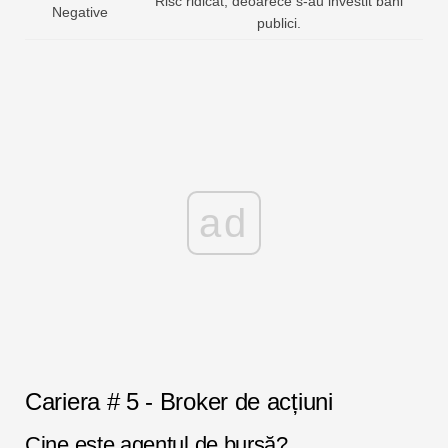
Risc ridicat, deoarece s-au investit bani
Negative
publici.
ad
Cariera # 5 - Broker de acțiuni
Cine este agentul de bursă?