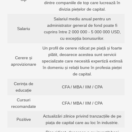
dintre companiile de top care lucrează în
divizia piețelor de capital.
Salariul mediu anual pentru un
administrator general de fond poate fi
Salariu
cuprins între 2 000 000 - 5 000 000 USD,
cu excepția bonusurilor.
Un profil de cerere ridicat pe piață și foarte
plătit, deoarece acestea sunt servicii
Cerere și
specializate care necesită expertiză extinsă
aprovizionare
în domeniu și relații bune în profesia pieței
de capital.
Cerința de
CFA / MBA / IIM / CPA
educație
Cursuri
CFA / MBA / IIM / CPA
recomandate
Actualizări zilnice privind tranzacțiile de pe
Pozitive
piața de capital care au loc în industrie.