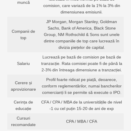
muncă
comision, care variază de la 1% la 3% din
dimensiunea emisiunii.
JP Morgan, Morgan Stanley, Goldman
Sachs, Bank of America, Black Stone
Companii de
Group, NM Rothschild & Sons sunt unele
top
dintre companiile de top care lucrează în
divizia piețelor de capital.
Lucrează pe bază de comision pe bază de
Salariu
tranzacție. Rata comisiei poate fi de până la
2-3% din întreaga dimensiune a tranzacției.
Profil foarte ridicat pe piață, deoarece,
Cerere și
conform reglementărilor, numai bancherilor
aprovizionare
comercianți li se permite să execute o IPO.
Cerința de
CFA / CPA / MBA de la universitățile de nivel
educație
-1 cu cel puțin 15-20 de ani de exp
Cursuri
CPA / MBA / CFA
recomandate