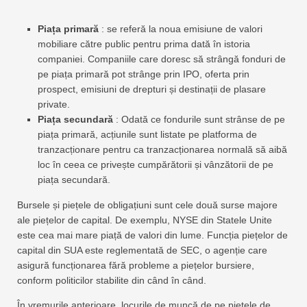
Piața primară
: se referă la noua emisiune de valori
mobiliare către public pentru prima dată în istoria
companiei. Companiile care doresc să strângă fonduri de
pe piața primară pot strânge prin IPO, oferta prin
prospect, emisiuni de drepturi și destinații de plasare
private.
Piața secundară
: Odată ce fondurile sunt strânse de pe
piața primară, acțiunile sunt listate pe platforma de
tranzacționare pentru ca tranzacționarea normală să aibă
loc în ceea ce privește cumpărătorii și vânzătorii de pe
piața secundară.
Bursele și piețele de obligațiuni sunt cele două surse majore
ale piețelor de capital. De exemplu, NYSE din Statele Unite
este cea mai mare piață de valori din lume. Funcția piețelor de
capital din SUA este reglementată de SEC, o agenție care
asigură funcționarea fără probleme a piețelor bursiere,
conform politicilor stabilite din când în când.
În vremurile anterioare, locurile de muncă de pe piețele de