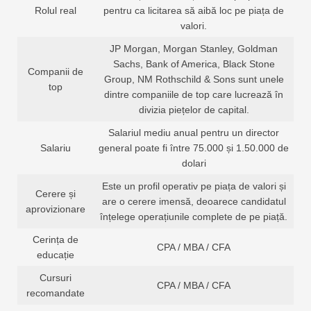
Rolul real
pentru ca licitarea să aibă loc pe piața de
valori.
JP Morgan, Morgan Stanley, Goldman
Sachs, Bank of America, Black Stone
Companii de
Group, NM Rothschild & Sons sunt unele
top
dintre companiile de top care lucrează în
divizia piețelor de capital.
Salariul mediu anual pentru un director
Salariu
general poate fi între 75.000 și 1.50.000 de
dolari
Este un profil operativ pe piața de valori și
Cerere și
are o cerere imensă, deoarece candidatul
aprovizionare
înțelege operațiunile complete de pe piață.
Cerința de
CPA / MBA / CFA
educație
Cursuri
CPA / MBA / CFA
recomandate