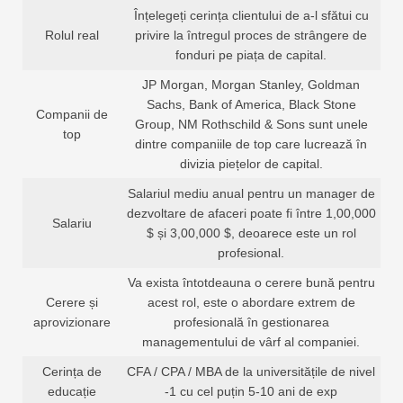
Înțelegeți cerința clientului de a-l sfătui cu
Rolul real
privire la întregul proces de strângere de
fonduri pe piața de capital.
JP Morgan, Morgan Stanley, Goldman
Sachs, Bank of America, Black Stone
Companii de
Group, NM Rothschild & Sons sunt unele
top
dintre companiile de top care lucrează în
divizia piețelor de capital.
Salariul mediu anual pentru un manager de
dezvoltare de afaceri poate fi între 1,00,000
Salariu
$ și 3,00,000 $, deoarece este un rol
profesional.
Va exista întotdeauna o cerere bună pentru
Cerere și
acest rol, este o abordare extrem de
aprovizionare
profesională în gestionarea
managementului de vârf al companiei.
Cerința de
CFA / CPA / MBA de la universitățile de nivel
educație
-1 cu cel puțin 5-10 ani de exp