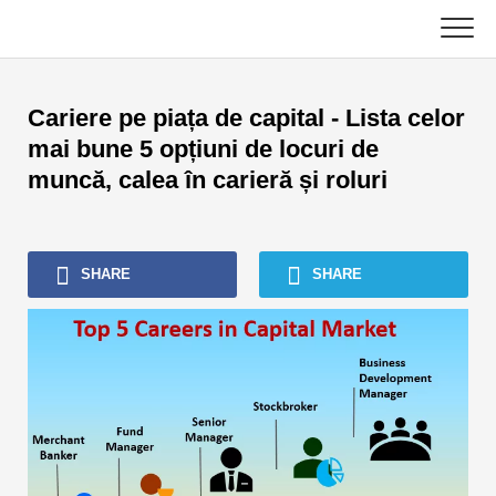
Skip
to
content
Principal
Cariere pe piața de capital - Lista celor
Tutoriale contabile
mai bune 5 opțiuni de locuri de
muncă, calea în carieră și roluri
Tutoriale de gestionare a activelor
Excel, VBA și Power BI
SHARE
SHARE
Tutoriale bancare de investiții
Cărți de top
Ghiduri de carieră în domeniul finanțelor
Resurse de certificare financiară