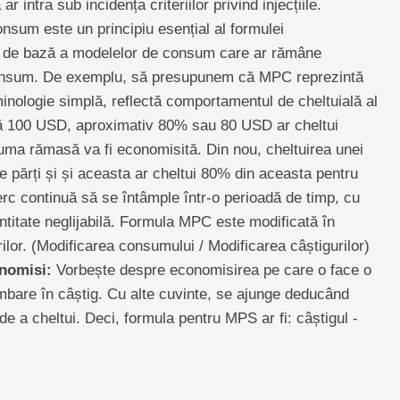
r intra sub incidența criteriilor privind injecțiile.
sum este un principiu esențial al formulei
ea de bază a modelelor de consum care ar rămâne
consum. De exemplu, să presupunem că MPC reprezintă
minologie simplă, reflectă comportamentul de cheltuială al
ă 100 USD, aproximativ 80% sau 80 USD ar cheltui
uma rămasă va fi economisită. Din nou, cheltuirea unei
e părți și și aceasta ar cheltui 80% din aceasta pentru
erc continuă să se întâmple într-o perioadă de timp, cu
ntitate neglijabilă. Formula MPC este modificată în
ilor. (Modificarea consumului / Modificarea câștigurilor)
nomisi:
Vorbește despre economisirea pe care o face o
mbare în câștig. Cu alte cuvinte, se ajunge deducând
 de a cheltui. Deci, formula pentru MPS ar fi: câștigul -