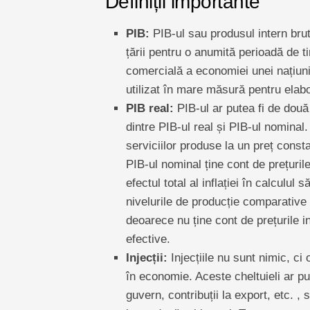
Definiții importante
PIB:
PIB-ul sau produsul intern brut a
țării pentru o anumită perioadă de t
comercială a economiei unei națiuni.
utilizat în mare măsură pentru elabor
PIB real:
PIB-ul ar putea fi de două 
dintre PIB-ul real și PIB-ul nominal.
serviciilor produse la un preț consta
PIB-ul nominal ține cont de prețurile
efectul total al inflației în calculu
nivelurile de producție comparative a
deoarece nu ține cont de prețurile i
efective.
Injecții:
Injecțiile nu sunt nimic, ci
în economie. Aceste cheltuieli ar put
guvern, contribuții la export, etc. ,