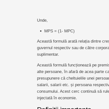
Unde,
MPS = (1- MPC)
Această formulă arată relația dintre creșt
guvernul respectiv sau de către corporați
suplimentar.
Această formulă funcționează pe premisa
alte persoane, în afară de acea parte c
presupunere că cheltuielile unei persoan
salarii, salarii etc. și persoana respecti
consumului. Acest cerc continuă să ru
injectată în economie.