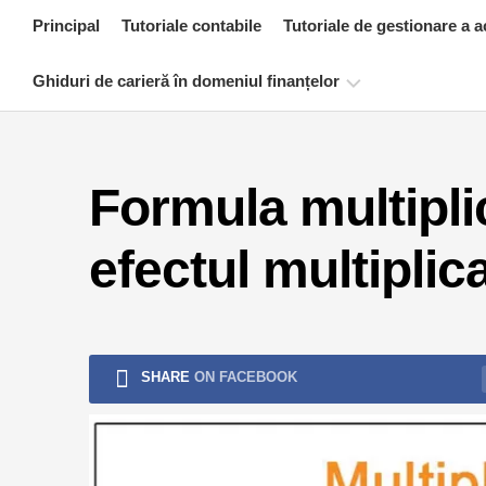
Skip
Principal
Tutoriale contabile
Tutoriale de gestionare a a
to
content
Ghiduri de carieră în domeniul finanțelor
Resurse
de
Formula multiplic
certificare
financiară
efectul multipli
Tutoriale
de
modelare
financiară
Formular
SHARE
ON FACEBOOK
complet
Tutoriale
de
gestionare