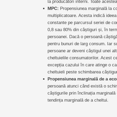
la producători interni. Toate acestea a
MPC:
Propensiunea marginală la con
multiplicatoare. Acesta indică ide
constante pe parcursul seriei de 
0,8 sau 80% din câștiguri și, în ter
persoanei. Dacă o persoană câștig
pentru bunuri de larg consum. Iar s
persoane ar deveni câștigul unei alt
cheltuielile consumatorilor. Acest c
excepția cazului în care atinge o ca
cheltuieli peste schimbarea câștigur
Propensiunea marginală de a eco
persoană atunci când există o schi
câștigurile prin înclinația marginală
tendința marginală de a cheltui.