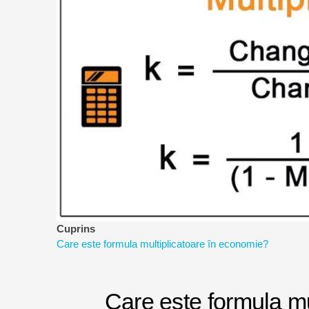
a
riscurilor
Cuprins
Care este formula multiplicatoare în economie?
Care este formula mu