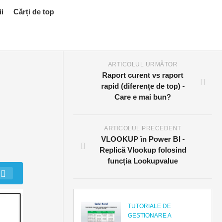
ii
Cărți de top
ARTICOLUL URMĂTOR
Raport curent vs raport
rapid (diferențe de top) -
Care e mai bun?
ARTICOLUL PRECEDENT
VLOOKUP în Power BI -
Replică Vlookup folosind
funcția Lookupvalue
TUTORIALE DE
GESTIONARE A