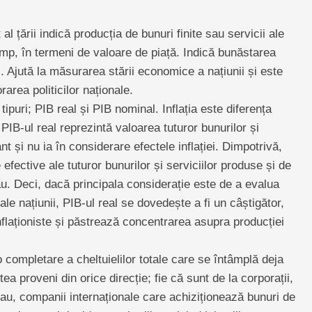
l țării indică producția de bunuri finite sau servicii ale
imp, în termeni de valoare de piață. Indică bunăstarea
 Ajută la măsurarea stării economice a națiunii și este
area politicilor naționale.
tipuri; PIB real și PIB nominal. Inflația este diferența
 PIB-ul real reprezintă valoarea tuturor bunurilor și
nt și nu ia în considerare efectele inflației. Dimpotrivă,
 efective ale tuturor bunurilor și serviciilor produse și de
l său. Deci, dacă principala considerație este de a evalua
le națiunii, PIB-ul real se dovedește a fi un câștigător,
nflaționiste și păstrează concentrarea asupra producției
 o completare a cheltuielilor totale care se întâmplă deja
ea proveni din orice direcție; fie că sunt de la corporații,
 sau, companii internaționale care achiziționează bunuri de